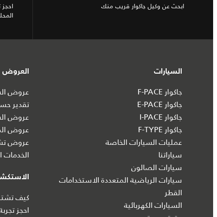
ابحث عن وكيل جاكوار قريب منك
احجز 
المحل
السيارات
العروض و
جاكوار F-PACE
عروض السي
جاكوار E-PACE
تقدير حسا
جاكوار I‑PACE
عروض الس
جاكوار F-TYPE
عروض الم
عمليات السيارات الخاصة
عروض تشك
سياراتنا
الخدمات ال
سيارات الصالون
الاستكش
سيارات الرياضية المتعددة الاستخدامات
القطر
كيف تشتري
السيارات الكهربائية
احجز تجربة