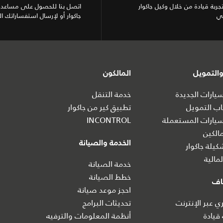
تجربة قيادة من خلال وكيل جاكوار
اتصل بنا للحصول على مساعدة
ي
جاكوار أو لإرسال استفساراتك ال
التمويل
المالكون
ارات الجديدة
خدمة التنقل
ب التمويل
تطبيق كير من جاكوار
يارات المستعملة
INCONTROL
الكين
الخدمة والصيانة
يلة جاكوار
مالية
خدمة الصيانة
خطط الصيانة
اف
احجز موعد صيانة
 عبر الإنترنت
تحديثات البرامج
 قيادة
أنظمة المعلومات والترفيه