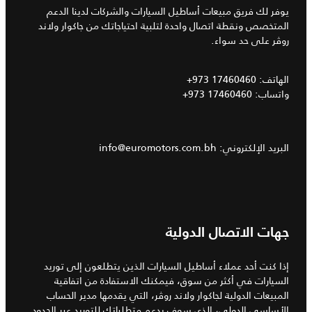
يوفر لك فريق مبيعات أساطيل السيارات والشركات لدينا الدعم
المتخصص ونقطة اتصال واحدة لتلبية احتياجاتك من جاكوار ولاند
روڤر على حد سواء.
الهاتف:
+973 17460460
واتساب‎:
+973 17460460
البريد الإلكتروني:
info@euromotors.com.bh
جهات الاتصال الدولية
إذا كنت أحد عملاء أساطيل السيارات الذين يتطلعون إلى توريد
السيارات في أكثر من سوق، فيمكنك الاستفادة من اتفاقية
المبيعات الدولية لجاكوار ولاند روڤر، التي يقدمها مدير الحساب
الأساسي الدولي، الذي سوف يدعم متطلباتك للتوريد عبر الحدود