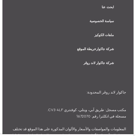
ابحث عنا
سياسة الخصوصية
ملفات الكوكيز
شركة جاكوارخريطة الموقع
شركة جاكوار لاند روڤر
جاكوار لاند روڨر المحدودة:
مكتب مسجل: طريق آبي، ويتلي، كوفنتري CV3 4LF.
مسجلة في انكلترا رقم: 1672070
المعلومات والمواصفات والأسعار والألوان المذكورة على هذا الموقع قد تختلف
من بلد إلى آخر، كما أنّها قد تتغير بدون إشعار مسبق. الرجاء التواصل مع وكيلنا