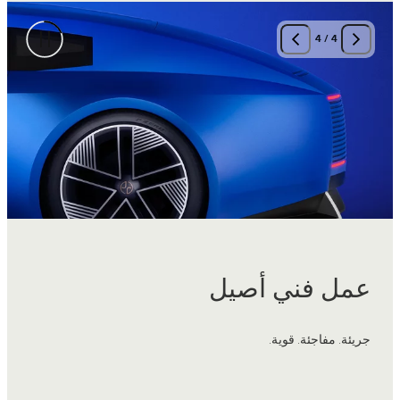
4
/
4
عمل فني أصيل
جريئة. مفاجئة. قوية.