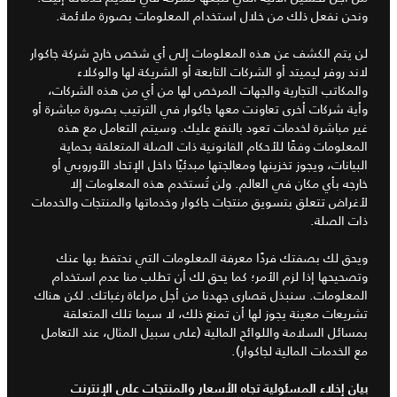
ونحن نفعل ذلك من خلال استخدام المعلومات بصورة ملائمة.
لن يتم الكشف عن هذه المعلومات إلى أي شخص خارج شركة جاكوار
لاند روفر ليميتد أو الشركات التابعة أو الشريكة لها والوكلاء
والمكاتب التجارية والجهات المرخص لها من أي من هذه الشركات،
وأية شركات أخرى تعاونت معها جاكوار في الترتيب بصورة مباشرة أو
غير مباشرة لخدمات تعود بالنفع عليك. وسيتم التعامل مع هذه
المعلومات وفقًا للأحكام القانونية ذات الصلة المتعلقة بحماية
البيانات، ويجوز تخزينها ومعالجتها مبدئيًا داخل الإتحاد الأوروبي أو
خارجه بأي مكان في العالم. ولن تُستخدم هذه المعلومات إلا
لأغراض تتعلق بتسويق منتجات جاكوار وخدماتها والمنتجات والخدمات
ذات الصلة.
ويحق لك بصفتك فردًا معرفة المعلومات التي نحتفظ بها عنك
وتصحيحها إذا لزم الأمر؛ كما يحق لك أن تطلب منا عدم استخدام
المعلومات. سنبذل قصارى جهدنا من أجل مراعاة رغباتك. لكن هناك
تشريعات معينة يجوز لها أن تمنع ذلك، لا سيما تلك المتعلقة
بمسائل السلامة واللوائح المالية (على سبيل المثال، عند التعامل
مع الخدمات المالية لجاكوار).
بيان إخلاء المسئولية تجاه الأسعار والمنتجات على الإنترنت