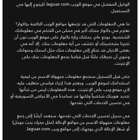
الوكيل المفضل في موقع الويب Jaguar.com للرجوع إليها في
المستقبل.
ما هي المعلومات التي قد تجمعها مواقع الويب الخاصة بجاكوار؟
نعتزم في جاكوار منحك أكبر قدرٍ ممكن من التحكم في معلوماتك
الشخصية. بوجهٍ عام، يمكنك زيارة جاكوار على موقع الويب دون أن
تخبرنا بشخصيتك أو تكشف عن أية معلومات عنك. إلا أنه في
بعض الأحيان قد نحتاج إلى معلومات منك مثل اسمك وعنوانك.
وننوي أن نحيطك علمًا قبل قيامنا بجمع المعلومات عنك على
الإنترنت.
حتى قبل التسجيل سنجمع معلومات مجهولة الاسم عن كيفية
استخدامك لموقع الويب. ويعتبر هذا إجراء قياسي متعارف عليه
لأي موقع ويب على الإنترنت. هذه المعلومات ليس من شأنها
تحديد هويتك شخصياً ولكنها قد تساعدنا في الأغراض التسويقية أو
في تحسين الخدمات التي نقدمها.
في سبيل تحسين الخدمات التي نقدمها، سنعمد أيضًا إلى جمع
معلومات مجهولة الاسم عن مواقع الإحالة (مثل محرك بحث جوجل)
أو شعار الإحالة الذي يوجهك إلى مواقع ويب Jaguar.com.