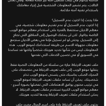
الحالات، يتم تشفير المعلومات الشخصية قبل إجراء معاملتك
باستخدام تقنية آمنة ملائمة.
ماذا يحدث إذا اخترت عدم التسجيل؟
إذا اخترت عدم التسجيل أو عدم تقديم معلومات شخصية، في
معظم الأحيان ستحتفظ بالقدرة على استخدام معظم مواقع الويب
الخاصة بجاكوار. لكن لن يمكنك الوصول إلى المناطق التي تحتاج
إلى التسجيل. وحتى لو لم تسجيل فإننا في بعض الأحيان سنجمع
معلومات مجهولة الاسم عن طريقة استخدامك لموقع الويب. هذه
المعلومات ليس من شأنها تحديد هويتك شخصياً ولكنها قد تساعدنا
في التسويق أو في تحسين الخدمات التي نقدمها
ملف تعريف الارتباط عبارة عن سلسلة من المعلومات النصية فقط
ينقلها موقع الويب إلى ملف تعريف الارتباط في متصفحك على
المحرك الصلب بحاسبك حتى يتسنى لموقع الويب تذكر
شخصيتك. يمكن أن تساعد ملفات تعريف الارتباط لموقع الويب
في ترتيب محتوى يوافق الاهتمامات التي تفضلها بصورة أسرع -
معظم مواقع الويب الكبيرة تستخدم ملفات تعريف الارتباط. لا
يمكن استخدام ملفات تعريف الارتباط وحدها لتحديد هويتك.
يحتوي ملف تعريف الارتباط عادة على اسم المجال مصدر ملف