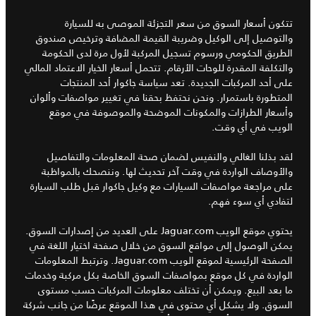
تتكون أسعار السوق من سعر التجزئة الموصى به للسيارة
والتوصيل إلى الوكيل وضريبة القيمة المضافة وترخيص صندوق
الطريق الحكومي ورسوم تسجيل المركبة لأول مرة لدى الحكومة
والتكلفة المقدرة للوحات الأرقام. تتحمل أسعار الخيار الاعتماد المالي
على أحد المركبات الجديدة. تعد سياسة جاكوار أحد المنتجات
المتطورة باستمرار. ونحن نحتفظ بحقنا في تغيير مواصفات وألوان
وأسعار الطرازات والمكونات الموضحة والموصوفة في موقع
الويب في أي وقت.
لقد بذلنا الغالي والنفيس لضمان صحة المعلومات والتفاصيل
والأوصاف الواردة في وقت آخر تحديث لها. وننصحك بالمواظبة
على مراجعة مواصفات السيارات مع وكيل جاكوار قبل طلب السيارة
لتفادي أي سوء فهم.
يحتوي موقع الويب Jaguar.com على العديد من إصدارات السوق.
يمكن الوصول إلى مواقع السوق من خلال صفحة اختيار اللغة في
الصفحة الرئيسية لموقع الويب Jaguar.com. وترتبط المعلومات
الواردة في كل موقع بمواصفات السوق الخاصة بكل مركبة وخدمات
ما بعد البيع. ويمكن أن تختلف معلومات المركبات حسب مستوى
السوق. ولا يشكل أي محتوى في هذا الموقع عرضًا من جانب شركة