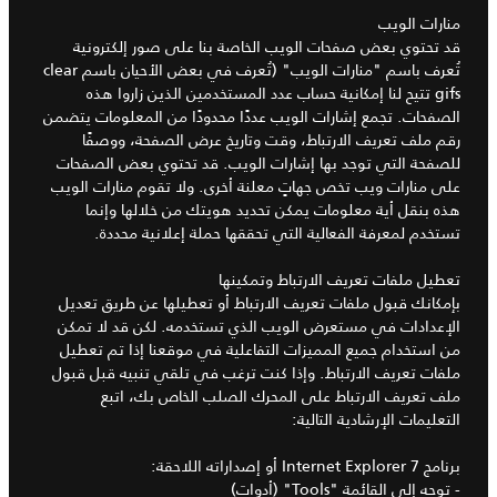
منارات الويب
قد تحتوي بعض صفحات الويب الخاصة بنا على صور إلكترونية
تُعرف باسم "منارات الويب" (تُعرف في بعض الأحيان باسم clear
gifs تتيح لنا إمكانية حساب عدد المستخدمين الذين زاروا هذه
الصفحات. تجمع إشارات الويب عددًا محدودًا من المعلومات يتضمن
رقم ملف تعريف الارتباط، وقت وتاريخ عرض الصفحة، ووصفًا
للصفحة التي توجد بها إشارات الويب. قد تحتوي بعض الصفحات
على منارات ويب تخص جهاتٍ معلنة أخرى. ولا تقوم منارات الويب
هذه بنقل أية معلومات يمكن تحديد هويتك من خلالها وإنما
تستخدم لمعرفة الفعالية التي تحققها حملة إعلانية محددة.
تعطيل ملفات تعريف الارتباط وتمكينها
بإمكانك قبول ملفات تعريف الارتباط أو تعطيلها عن طريق تعديل
الإعدادات في مستعرض الويب الذي تستخدمه. لكن قد لا تمكن
من استخدام جميع المميزات التفاعلية في موقعنا إذا تم تعطيل
ملفات تعريف الارتباط. وإذا كنت ترغب في تلقي تنبيه قبل قبول
ملف تعريف الارتباط على المحرك الصلب الخاص بك، اتبع
التعليمات الإرشادية التالية:
برنامج Internet Explorer 7 أو إصداراته اللاحقة:
- توجه إلى القائمة "Tools" (أدوات)