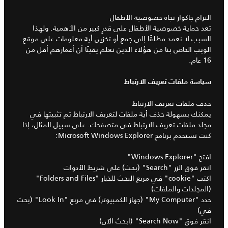
التزام جاكوار تجاه خصوصية الأطفال
تعد حماية خصوصية الأطفال على قدرٍ كبير من الأهمية. ولهذا
السبب لا نعمد مطلقًا إلى جمع أو تخزين أية معلومات على موقع
الويب الخاص بنا من هؤلاء الذين نعلم يقينًا أن أعمارهم أقل من
16 عام.
سياسة ملفات تعريف الارتباط
حذف ملفات تعريف الارتباط
يمكنك بسهولة حذف أية ملفات لتعريف الارتباط تم تثبيتها في
مجلد ملفات تعريف الارتباط في متصفحك. على سبيل المثال، إذا
كنت تستخدم برنامج Microsoft Windows Explorer:
افتح "Windows Explorer"
انقر فوق الزر "Search" (بحث) على شريط الأدوات
اكتب "cookie" في مربع البحث للخيار "Folders and Files"
(المجلدات والملفات)
حدد "My Computer" (جهاز الكمبيوتر) في مربع "Look In" (بحث
في)
انقر فوق "Search Now" (ابحث الآن)