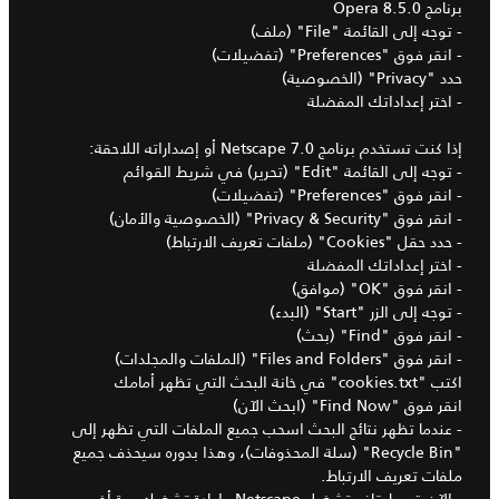
برنامج Opera 8.5.0
- توجه إلى القائمة "File" (ملف)
- انقر فوق "Preferences" (تفضيلات)
حدد "Privacy" (الخصوصية)
- اختر إعداداتك المفضلة
إذا كنت تستخدم برنامج Netscape 7.0 أو إصداراته اللاحقة:
- توجه إلى القائمة "Edit" (تحرير) في شريط القوائم
- انقر فوق "Preferences" (تفضيلات)
- انقر فوق "Privacy & Security" (الخصوصية والأمان)
- حدد حقل "Cookies" (ملفات تعريف الارتباط)
- اختر إعداداتك المفضلة
- انقر فوق "OK" (موافق)
- توجه إلى الزر "Start" (البدء)
- انقر فوق "Find" (بحث)
- انقر فوق "Files and Folders" (الملفات والمجلدات)
اكتب "cookies.txt" في خانة البحث التي تظهر أمامك
انقر فوق "Find Now" (ابحث الآن)
- عندما تظهر نتائج البحث اسحب جميع الملفات التي تظهر إلى
"Recycle Bin" (سلة المحذوفات)، وهذا بدوره سيحذف جميع
ملفات تعريف الارتباط.
- الآن قم بإيقاف تشغيل Netscape وإعادة تشغيله مرة أخرى