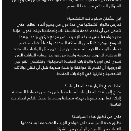
السؤال الملائم في هذا القسم.
أين ستُخزن معلوماتك الشخصية؟
تمارس جاكوار أنشطتها في عدة دول من جميع أنحاء العالم. حتى
نتمكن من أن نقدم خدمة متناسقة لك ولعملائنا حيثما تكون، فإننا
ندير مواقعنا على شبكة الإنترنت من موقع مركزي واحد. وهذا
الموقع موجود حاليًا في المملكة المتحدة، ولكننا أيضًا نستخدم
خدمات الويب الأخرى المقدمة من دول أخرى مثل الولايات المتحدة
الأمريكية. لا توجد مجموعة واحدة من قوانين حماية البيانات التي
تسري في أوروبا والولايات المتحدة الأمريكية، وتقتضي القوانين
الأوروبية أن تقدم لنا موافقة واضحة صريحة قبل أن ننقل بياناتك
الشخصية ونخزنها في الولايات المتحدة.
لماذا تجمع جاكوار هذه المعلومات؟
نحتاج إلى هذه المعلومات لمساعدتنا على تحسين خدماتنا المقدمة
إليك؛ كما نريد تسهيل تهيئة منتجاتنا وخدماتنا بحيث تلائم احتياجاتك
الخاصة.
على من تُطبق هذه السياسة؟
تُطبق هذه السياسة على مواقع الويب المصممة ليستخدمها
العملاء من الأفراد والزائرين من الشركات.