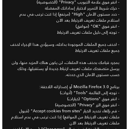
- انقر فوق علامة التبويب "Privacy" (الخصوصية)
- حرك شريط التمرير لاختيار إعداداتك المفضلة
- حدد مستوى الأمان "High" (مرتفع) إذا كنت ترغب في عدم
استلام ملفات تعريف الارتباط بعد الآن
- انقر فوق "OK" (موافق)
- توجه إلى دليل ملفات تعريف الارتباط
- احذف جميع الملفات الموجودة بداخله، وسيؤدي هذا الإجراء لحذف
جميع ملفات تعريف الارتباط
بمجرد قيامك بحذف هذه الملفات، لن يكون هناك المزيد منها، ولن
يرسل متصفحك ملفات تعريف ارتباط جديدة أو يستقبلها، وذلك
حسب مستوى الأمان الذي حددته.
برنامج Mozilla Firefox 3.0 أو إصداراته اللاحقة:
- توجه إلى القائمة "Tools" (أدوات)
- انقر فوق "Options" (خيارات)
- انقر فوق الزر "Privacy" (الخصوصية)
- قم بإلغاء تحديد الخيار "Accept cookies from sites" (قبول
ملفات تعريف الارتباط من المواقع) إذا كنت ترغب في عدم استلام
ملفات تعريف الارتباط بعد الآن
- في نفس النافذة انقر فوق الزر "Clear now" (مسح الآن) لحذف