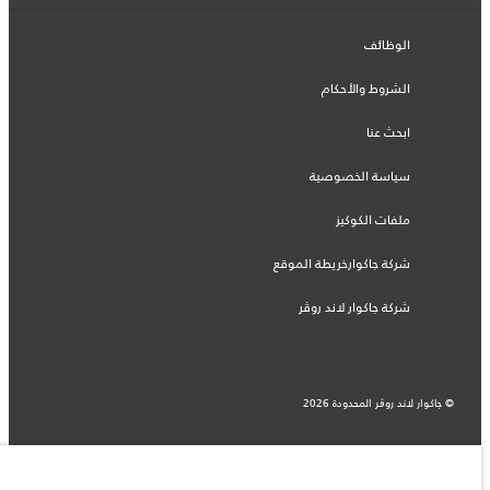
الوظائف
الشروط والأحكام
ابحث عنا
سياسة الخصوصية
ملفات الكوكيز
شركة جاكوارخريطة الموقع
شركة جاكوار لاند روڤر
© جاكوار لاند روڨر المحدودة 2026
البحرين, السيارات الأوروبية
المعلومات والمواصفات والأسعار والألوان المذكورة على هذا الموقع قد تختلف من بلد إلى