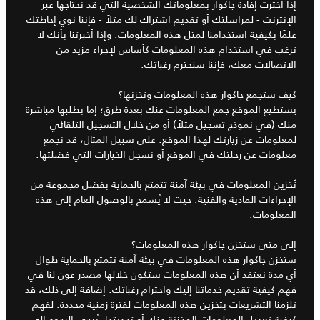
إذا اخترت إفادة جاكوار بمعلوماتك الشخصية التي قد نحتاجها عبر
الإنترنت - لمراسلتك أو تقديم اشتراك لك مثلاً - فإننا نوي إحاطتك
علمًا بكيفية استخدامنا لمثل هذه المعلومات. وإذا أخبرتنا بأنك لا
ترغب في استخدام هذه المعلومات كأساس لإجراء مزيد من
الاتصالات معك، فإننا سنحترم رغباتك.
كيف ستجمع جاكوار هذه المعلومات وتخزنها؟
يستطيع الموقع جمع المعلومات عنك بعدة طرق؛ إما بطلبها مباشرة
منك (في نموذج تسجيل مثلاً) أو من خلال التسجيل التلقائي
لمعلومات عن زيارتك لهذا الموقع. على سبيل المثال، قد نجمع
معلومات عن رحلتك في الموقع أو نسجل الخيارات التي فضلتها.
تُخزين المعلومات في بيئة آمنة تتمتع بالحماية بفضل مجموعة من
الإجراءات المادية والفنية. حيث لا يُسمح بالوصول العام إلى هذه
المعلومات.
إلى متى ستخزن جاكوار هذه المعلومات؟
ستخزن جاكوار هذه المعلومات في بيئة آمنة تتمتع بالحماية طوال
أي مدة نعتقد أن هذه المعلومات ستكون خلالها مصدر عون لنا في
فهم كيفية تقديم خدماتنا إليك واحترام رغباتك. إضافة إلى ذلك، قد
تلزمنا التشريعات بتخزين هذه المعلومات لفترة زمنية محددة. لفهم
كيفية تعديل المعلومات المخزنة عنك أو تحديثها، يُرجى الرجوع إلى