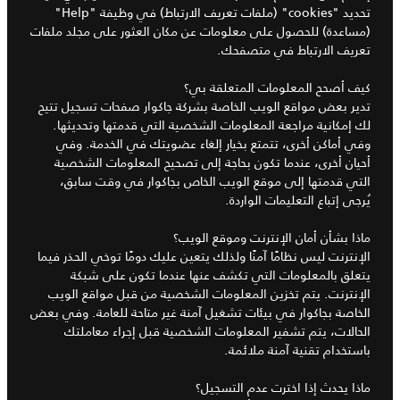
تحديد "cookies" (ملفات تعريف الارتباط) في وظيفة "Help"
(مساعدة) للحصول على معلومات عن مكان العثور على مجلد ملفات
تعريف الارتباط في متصفحك.
كيف أصحح المعلومات المتعلقة بي؟
تدير بعض مواقع الويب الخاصة بشركة جاكوار صفحات تسجيل تتيح
لك إمكانية مراجعة المعلومات الشخصية التي قدمتها وتحديثها.
وفي أماكن أخرى، تتمتع بخيار إلغاء عضويتك في الخدمة. وفي
أحيان أخرى، عندما تكون بحاجة إلى تصحيح المعلومات الشخصية
التي قدمتها إلى موقع الويب الخاص بجاكوار في وقت سابق،
يُرجى إتباع التعليمات الواردة.
ماذا بشأن أمان الإنترنت وموقع الويب؟
الإنترنت ليس نظامًا آمنًا ولذلك يتعين عليك دومًا توخي الحذر فيما
يتعلق بالمعلومات التي تكشف عنها عندما تكون على شبكة
الإنترنت. يتم تخزين المعلومات الشخصية من قبل مواقع الويب
الخاصة بجاكوار في بيئات تشغيل آمنة غير متاحة للعامة. وفي بعض
الحالات، يتم تشفير المعلومات الشخصية قبل إجراء معاملتك
باستخدام تقنية آمنة ملائمة.
ماذا يحدث إذا اخترت عدم التسجيل؟