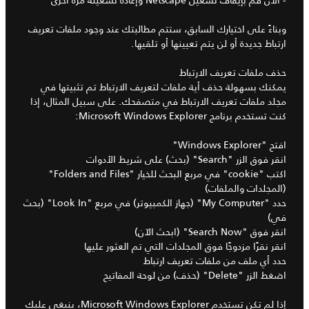
وبناءً على اختيارك السابق، ستتم مطالبتك عند وجود ملفات تعريف
ارتباط جديدة أو لن يتم تعيينها أو تلقيها.
حذف ملفات تعريف الارتباط
يمكنك بسهولة حذف أية ملفات لتعريف الارتباط تم تثبيتها في
مجلد ملفات تعريف الارتباط في متصفحك. على سبيل المثال، إذا
كنت تستخدم برنامج Microsoft Windows Explorer:
افتح "Windows Explorer"
انقر فوق الزر "Search" (بحث) على شريط الأدوات
اكتب "cookie" في مربع البحث للخيار "Folders and Files"
(المجلدات والملفات)
حدد "My Computer" (جهاز الكمبيوتر) في مربع "Look In" (بحث
في)
انقر فوق "Search Now" (ابحث الآن)
انقر نقرًا مزدوجًا فوق المجلدات التي تم العثور عليها
حدد أي ملف من ملفات تعريف ارتباط
اضغط الزر "Delete" (حذف) من لوحة المفاتيح
إذا لم تكن تستخدم Microsoft Windows Explorer، ينبغي عليك