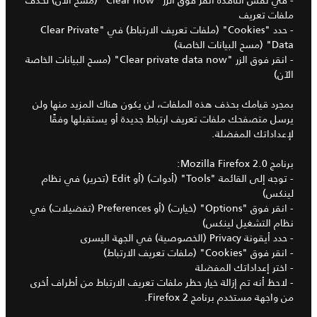
ملفات تعريف
- حدد "Cookies" (ملفات تعريف الارتباط) في "Clear Private
Data" (مسح البيانات الخاصة)
- انقر فوق الزر "Clear private data now" (مسح البيانات الخاصة
الآن)
بمجرد قيامك بحذف هذه الملفات، لن يكون هناك المزيد منها ولن
يرسل متصفحك ملفات تعريف ارتباط جديدة أو يستقبلها وفقًا
لإعداداتك المفضلة.
برنامج Mozilla Firefox 2.0:
- توجه إلى القائمة "Tools" (أدوات) (أو Edit (تحرير) في نظام
لينكس)
- انقر فوق "Options" (خيارت) (أو Preferences (تفضيلات) في
نظام التشغيل لينكس)
- حدد أيقونة Privacy (الخصوصية) في الجهة اليسرى
- انقر فوق "Cookies" (ملفات تعريف الارتباط)
- اختر إعداداتك المفضلة
- لاحظ أنه تم إزالة خيار حظر ملفات تعريف الارتباط من أطراف أخرى
من واجهة مستخدم برنامج Firefox 2.