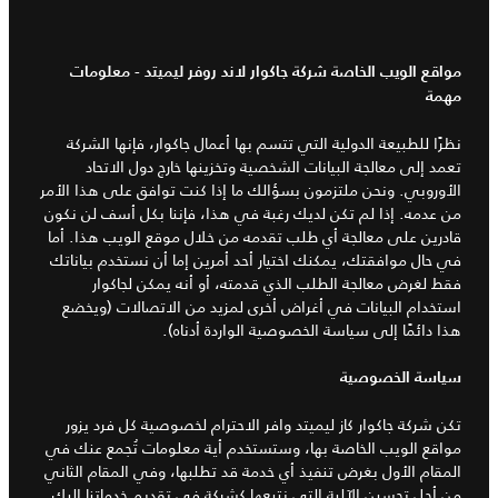
مواقع الويب الخاصة شركة جاكوار لاند روفر ليميتد - معلومات
مهمة
نظرًا للطبيعة الدولية التي تتسم بها أعمال جاكوار، فإنها الشركة
تعمد إلى معالجة البيانات الشخصية وتخزينها خارج دول الاتحاد
الأوروبي. ونحن ملتزمون بسؤالك ما إذا كنت توافق على هذا الأمر
من عدمه. إذا لم تكن لديك رغبة في هذا، فإننا بكل أسف لن نكون
قادرين على معالجة أي طلب تقدمه من خلال موقع الويب هذا. أما
في حال موافقتك، يمكنك اختيار أحد أمرين إما أن نستخدم بياناتك
فقط لغرض معالجة الطلب الذي قدمته، أو أنه يمكن لجاكوار
استخدام البيانات في أغراض أخرى لمزيد من الاتصالات (ويخضع
هذا دائمًا إلى سياسة الخصوصية الواردة أدناه).
سياسة الخصوصية
تكن شركة جاكوار كاز ليميتد وافر الاحترام لخصوصية كل فرد يزور
مواقع الويب الخاصة بها، وستستخدم أية معلومات تُجمع عنك في
المقام الأول بغرض تنفيذ أي خدمة قد تطلبها، وفي المقام الثاني
من أجل تحسين الآلية التي نتبعها كشركة في تقديم خدماتنا إليك.