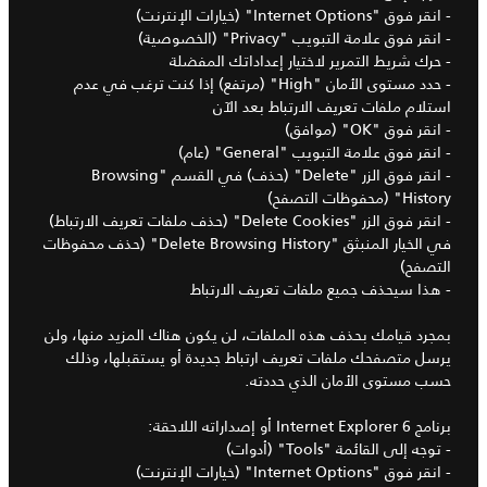
- انقر فوق "Internet Options" (خيارات الإنترنت)
- انقر فوق علامة التبويب "Privacy" (الخصوصية)
- حرك شريط التمرير لاختيار إعداداتك المفضلة
- حدد مستوى الأمان "High" (مرتفع) إذا كنت ترغب في عدم
استلام ملفات تعريف الارتباط بعد الآن
- انقر فوق "OK" (موافق)
- انقر فوق علامة التبويب "General" (عام)
- انقر فوق الزر "Delete" (حذف) في القسم "Browsing
History" (محفوظات التصفح)
- انقر فوق الزر "Delete Cookies" (حذف ملفات تعريف الارتباط)
في الخيار المنبثق "Delete Browsing History" (حذف محفوظات
التصفح)
- هذا سيحذف جميع ملفات تعريف الارتباط
بمجرد قيامك بحذف هذه الملفات، لن يكون هناك المزيد منها، ولن
يرسل متصفحك ملفات تعريف ارتباط جديدة أو يستقبلها، وذلك
حسب مستوى الأمان الذي حددته.
برنامج Internet Explorer 6 أو إصداراته اللاحقة:
- توجه إلى القائمة "Tools" (أدوات)
- انقر فوق "Internet Options" (خيارات الإنترنت)