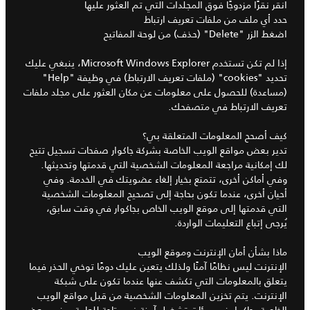
انقر نقرًا مزدوجًا فوق المجلدات التي تم العثور عليها
حدد أي ملف من ملفات تعريف ارتباط
اضغط الزر "Delete" (حذف) من لوحة المفاتيح
إذا لم تكن تستخدم Microsoft Windows Explorer، ينبغي عليك
تحديد "cookies" (ملفات تعريف الارتباط) في وظيفة "Help"
(مساعدة) للحصول على معلومات عن مكان العثور على مجلد ملفات
تعريف الارتباط في متصفحك.
كيف أصحح المعلومات المتعلقة بي؟
تدير بعض مواقع الويب الخاصة بشركة جاكوار صفحات تسجيل تتيح
لك إمكانية مراجعة المعلومات الشخصية التي قدمتها وتحديثها.
وفي أماكن أخرى، تتمتع بخيار إلغاء عضويتك في الخدمة. وفي
أحيان أخرى، عندما تكون بحاجة إلى تصحيح المعلومات الشخصية
التي قدمتها إلى موقع الويب الخاص بجاكوار في وقت سابق،
يُرجى إتباع التعليمات الواردة.
ماذا بشأن أمان الإنترنت وموقع الويب
الإنترنت ليس نظامًا آمنًا ولذلك يتعين عليك دومًا توخي الحذر فيما
يتعلق بالمعلومات التي تكشف عنها عندما تكون على شبكة
الإنترنت. يتم تخزين المعلومات الشخصية من قبل مواقع الويب
الخاصة بجاكوار في بيئات تشغيل آمنة غير متاحة للعامة. وفي بعض