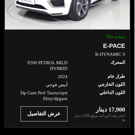
لمحرك
لفرش
لداخلي
منوفرة حاليّاً
E-PACE
للون
R-DYNAMIC S
لخارجي
المحرك
P200 PETROL MILD
HYBRID
للون
طراز عام
2024
لداخلي
اللون الخارجي
أبيض فوجي
اللون الداخلي
Dp Garn Perf Taurus/sprt
Ebny/dpgarn
راز
ام
17,900 دينار‎
عرض التفاصيل
احجز هذه المركبة بمبلغ
1,000
دينار‎
قا
إعادة الضبط