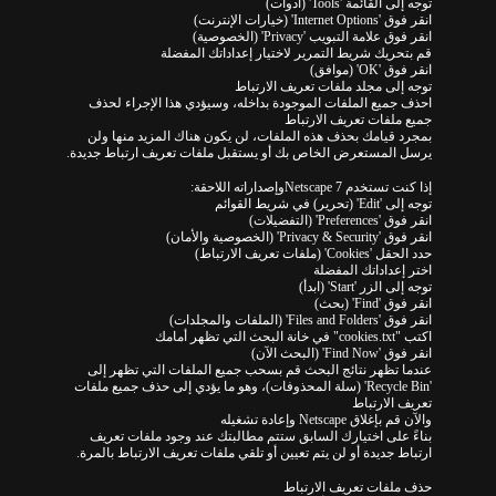
توجه إلى القائمة 'Tools' (أدوات)
انقر فوق 'Internet Options' (خيارات الإنترنت)
انقر فوق علامة التبويب 'Privacy' (الخصوصية)
قم بتحريك شريط التمرير لاختيار إعداداتك المفضلة
انقر فوق 'OK' (موافق)
توجه إلى مجلد ملفات تعريف الارتباط
احذف جميع الملفات الموجودة بداخله، وسيؤدي هذا الإجراء لحذف
جميع ملفات تعريف الارتباط
بمجرد قيامك بحذف هذه الملفات، لن يكون هناك المزيد منها ولن
يرسل المستعرض الخاص بك أو يستقبل ملفات تعريف ارتباط جديدة.
إذا كنت تستخدم Netscape 7وإصداراته اللاحقة:
توجه إلى 'Edit' (تحرير) في شريط القوائم
انقر فوق 'Preferences' (التفضيلات)
انقر فوق 'Privacy & Security' (الخصوصية والأمان)
حدد الحقل 'Cookies' (ملفات تعريف الارتباط)
اختر إعداداتك المفضلة
توجه إلى الزر 'Start' (ابدأ)
انقر فوق 'Find' (بحث)
انقر فوق 'Files and Folders' (الملفات والمجلدات)
اكتب "cookies.txt" في خانة البحث التي تظهر أمامك
انقر فوق 'Find Now' (البحث الآن)
عندما تظهر نتائج البحث قم بسحب جميع الملفات التي تظهر إلى
'Recycle Bin' (سلة المحذوفات)، وهو ما يؤدي إلى حذف جميع ملفات
تعريف الارتباط
والآن قم بإغلاق Netscape وإعادة تشغيله
بناءً على اختيارك السابق ستتم مطالبتك عند وجود ملفات تعريف
ارتباط جديدة أو لن يتم تعيين أو تلقي ملفات تعريف الارتباط بالمرة.
حذف ملفات تعريف الارتباط