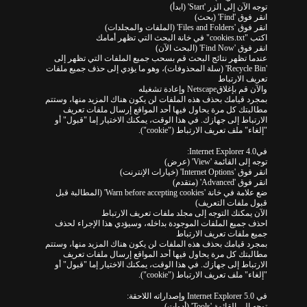
توجه الآن إلى الزر 'Start' (ابدأ)
انقر فوق 'Find' (بحث)
انقر فوق 'Files and Folders' (الملفات والمجلدات)
اكتب "cookies.txt" في خانة البحث التي تظهر أمامك
انقر فوق 'Find Now' (البحث الآن)
عندما تظهر نتائج البحث قم بسحب جميع الملفات التي تظهر إلى
'Recycle Bin' (سلة المحذوفات)، وهو ما يؤدي إلى حذف جميع ملفات
تعريف الارتباط
والآن قم بإغلاقNetscape وإعادة تشغيله
بمجرد قيامك بحذف هذه الملفات لن يكون هناك المزيد منها، وستتم
مطالبتك كل مرة يحاول فيها أحد المواقع إرسال ملفات تعريف
الارتباط إلى جهازك. في هذا الوقت، يمكنك الاختيار إما "قبول" أو
"إلغاء" ملف تعريف الارتباط ("cookie").
فيInternet Explorer 4.0:
توجه إلى القائمة 'View' (عرض)
انقر فوق 'Internet Options' (خيارات الإنترنت)
انقر فوق 'Advanced' (متقدم)
ضع علامة في خانة 'Warn before accepting cookies' (المطالبة قبل
قبول ملفات التعريف)
الآن يمكنك التوجه إلى مجلد ملفات تعريف الارتباط
احذف جميع الملفات الموجودة بداخله، وسيؤدي هذا الإجراء لحذف
جميع ملفات تعريف الارتباط
بمجرد قيامك بحذف هذه الملفات لن يكون هناك المزيد منها، وستتم
مطالبتك كل مرة يحاول فيها أحد المواقع إرسال ملفات تعريف
الارتباط إلى جهازك. في هذا الوقت، يمكنك الاختيار إما "قبول" أو
"إلغاء" ملف تعريف الارتباط ("cookie").
في Internet Explorer 5.0 وإصداراته اللاحقة:
توجه إلى القائمة 'Tools' (أدوات)