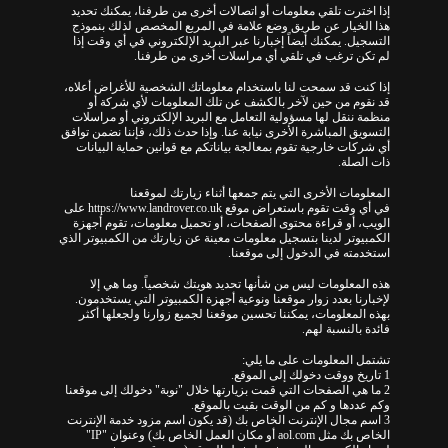
إذا اخترت تلقي معلومات أو اتصالات أخرى من طرفنا، يمكنك تحديد
هذا الخيار عن طريق وضع علامة في المربع المخصص لذلك بنموذج
التسجيل. يمكنك أيضاً إخبارنا عبر البريد الإلكتروني في أي وقت إذا
لم تكن ترغب في تلقي أي مراسلات أخرى من طرفنا.
إذا كنت قد سمحت لنا باستخدام معلوماتك الشخصية للأغراض أعلاه،
قد نقوم من حين لآخر بالكشف عن تلك المعلومات لأي شركة أو
منظمة ننقل لها مسؤولية التعامل مع البريد الإلكتروني أو مراسلات
التسويق المباشرة الأخرى نيابة عنا. وإذا حدث ذلك، فإننا نضمن توافق
أي شركات خارجية تقوم بمعالجة بياناتكم مع قوانين حماية البيانات
ذات الصلة.
المعلومات الأخرى التي يتم جمعها أثناء زيارتك لموقعنا
في أي وقت تقوم باستعراض موقع
https://www.landrover.co.uk
على
الويب، أو قراءة محتوى الصفحات، أو تحميل معلومات، تقوم أجهزة
الكمبيوتر لدينا بتسجيل معلومات معينة عن زيارتك من الكمبيوتر الذي
استخدمته في الدخول إلى موقعنا.
هذه المعلومات ليس من شأنها تحديد هويتك شخصياً. وما هي إلا
لإخبارنا بعدد زوار موقعنا ونوعية أجهزة الكمبيوتر التي يستخدمون.
بهذه المعلومات، يمكننا تحسين موقعنا لجميع زوارنا ولجعلها أكثر
فائدة بالنسبة لهم.
تشتمل المعلومات على ما يلي:
1 تاريخ ووقت دخولك إلى الموقع.
2 ما هي الصفحات التي قمت بزيارتها خلال "نوبة" دخولك إلى موقعنا
وكم عددها و كم من الوقت بقيت بالموقع.
3 اسم مجال الإنترنت الخاص بك (قد يكون اسم مزود خدمة الإنترنت
الخاص بك مثل aol.com أو مكان العمل الخاص بك) وعنوان "IP"