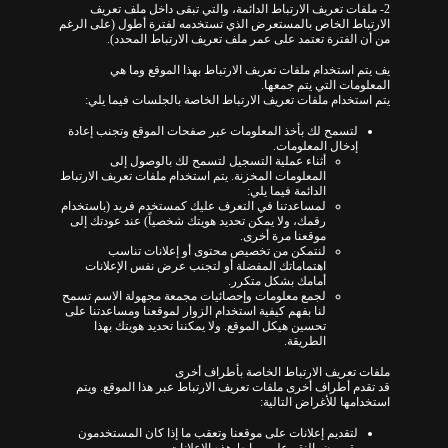
2- ملفات تعريف الارتباط الدائمة، والتي تبقى داخل ملف تعريف
الارتباط الخاص بالمستعرض الذي تستخدمه لفترة أطول (على الرغم
من أن الفترة تعتمد على عمر ملف تعريف الارتباط المحدد).
يف يتم استخدام ملفات تعريف الارتباط بهذا الموقع وما هي
المعلومات التي يتم جمعها.
يتم استخدام ملفات تعريف الارتباط الخاصة بالجلسات فيما يلي:
لتسمح لك بأخذ المعلومات عبر صفحات الموقع وتجنب إعادة
إدخال المعلومات.
أثناء عملية التسجيل لتسمح لك بالوصول إلى
المعلومات المخزنة. يتم استخدام ملفات تعريف الارتباط
الدائمة فيما يلي:
لمساعدتنا في التعرف عليك كمستخدم فريد (باستخدام
رقمك، ولا يمكن تحديد هويتك شخصياً) عند عودتك إلى
موقعنا مرة أخرى.
لنتمكن من تخصيص محتوى أو إعلانات تناسب
اهتماماتك المفضلة أو لتجنب عرض نفس الإعلانات
أمامك بشكل متكرر.
لجمع معلومات وإحصائيات مجمعة مجهولة الاسم تسمح
لنا بفهم كيفية استخدام الزوار لموقعنا ومساعدتنا على
تحسين هيكل الموقع. ولا يمكننا تحديد هويتك بهذا
الطريقة.
ملفات تعريف الارتباط الخاصة بأطراف أخرى
قد تقدم أطراف أخرى ملفات تعريف الارتباط عبر هذا الموقع. ويتم
استخدامها للأغراض التالية:
لتقديم إعلانات على موقعنا وتعقب ما إذا كان المستخدمون