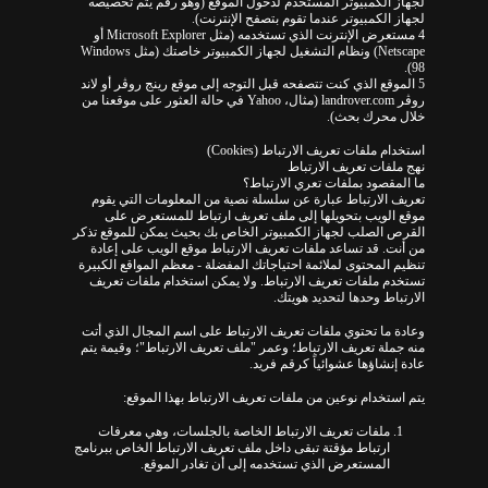
لجهاز الكمبيوتر المستخدم لدخول الموقع (وهو رقم يتم تخصيصه
لجهاز الكمبيوتر عندما تقوم بتصفح الإنترنت).
4 مستعرض الإنترنت الذي تستخدمه (مثل Microsoft Explorer أو
Netscape) ونظام التشغيل لجهاز الكمبيوتر خاصتك (مثل Windows
98).
5 الموقع الذي كنت تتصفحه قبل التوجه إلى موقع رينج روڤر أو لاند
روڤر landrover.com (مثال، Yahoo في حالة العثور على موقعنا من
خلال محرك بحث).
استخدام ملفات تعريف الارتباط (Cookies)
نهج ملفات تعريف الارتباط
ما المقصود بملفات تعري الارتباط؟
تعريف الارتباط عبارة عن سلسلة نصية من المعلومات التي يقوم
موقع الويب بتحويلها إلى ملف تعريف ارتباط للمستعرض على
القرص الصلب لجهاز الكمبيوتر الخاص بك بحيث يمكن للموقع تذكر
من أنت. قد تساعد ملفات تعريف الارتباط موقع الويب على إعادة
تنظيم المحتوى لملائمة احتياجاتك المفضلة - معظم المواقع الكبيرة
تستخدم ملفات تعريف الارتباط. ولا يمكن استخدام ملفات تعريف
الارتباط وحدها لتحديد هويتك.
وعادة ما تحتوي ملفات تعريف الارتباط على اسم المجال الذي أتت
منه جملة تعريف الارتباط؛ وعمر "ملف تعريف الارتباط"؛ وقيمة يتم
عادة إنشاؤها عشوائياً كرقم فريد.
يتم استخدام نوعين من ملفات تعريف الارتباط بهذا الموقع:
ملفات تعريف الارتباط الخاصة بالجلسات، وهي معرفات
ارتباط مؤقتة تبقى داخل ملف تعريف الارتباط الخاص ببرنامج
المستعرض الذي تستخدمه إلى أن تغادر الموقع.