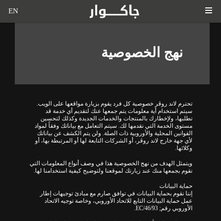
EN
نهج الخصوصية
تحترم لاند روڤر خصوصية كل فرد يقوم بزيارة مواقعها على الويب.
سيتم استخدام أية معلومات يتم جمعها عنك لتقديم أي خدمة قد
تطلبها، ولإخطارك بالمنتجات والخدمات الجديدة وكذلك لتحسين
مستوى الخدمة التي نقدمها لك. سيتم التعامل مع بياناتك وفقاً لمواد
القوانين المحلية والأوروبية ذات الصلة. ولن يتم الكشف عن بياناتك
لأي جهة خارج لاند روڤر، أو الشركات التابعة لها أو المرتبطة بها، أو
وكلائها.
ويتمثل الهدف من نهج الخصوصية هذا في وصف أنواع المعلومات التي
نقوم بجمعها منك عند زيارتك لموقعنا ولتوضيح كيفية استخدامنا لها.
حماية البيانات
إننا نقوم بحماية البيانات في توافق صارم مع مبادئ توجيهات إطار
عمل حماية البيانات التابع للاتحاد الأوروبي، وخاصة توجيه الاتحاد
الأوروبي رقم; EC/46/93.