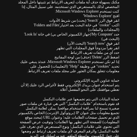
مكنك بسهولة حذف أية ملفات لتعريف الارتباط تم تثبيتها داخل المجلد
المخصص لذلك بالمستعرض الذي تستخدمه. على سبيل المثال، إذا
كنت تستخدم Microsoft Windows Explorer:
افتح 'Windows Explorer'
انقر فوق الزر 'Search' (بحث) من شريط الأدوات
اكتب "cookie" في خانة البحث بعد اختيار'Folders and Files'
(المجلدات والملفات)
حدد 'My Computer'(جهاز الكمبيوتر الخاص بي) في خانة 'Look In'
(البحث في)
انقر فوق 'Search now' (البحث الآن)
انقر نقراً مزدوجاً فوق المجلدات التي تظهر
حدد أي من ملفات تعريف الارتباط
اضغط الزر 'Delete' (حذف) من لوحة المفاتيح
إذا لم تكن تستخدم Microsoft Windows Explorer، عندئذ ينبغي عليك
تحديد "cookies" في وظيفة "Help" (التعليمات) للحصول على
معلومات تتعلق بمكان العثور على مجلد ملفات تعريف الارتباط.
حماية عناوين البريد الإلكتروني
يتم استخدام عنوان بريدك الإلكتروني فقط لأغراض الرد عليك إلا أن
تعطي موافقتك على النحو المفصل أعلاه.
حماية البيانات التي يتم تجميعها عبر علامات البكسل
قد نقوم باستخدام "علامات البكسل" التي هي عبارة عن ملفات صور
صغيرة تسمح لنا بمراقبة استخدام مواقعنا. يمكن لعلامة البكسل
تجميع معلومات مثل عنوان IP (بروتوكول الإنترنت) الخاص بالكمبيوتر
الذي تم تحميل صفحات العلامات عليه؛ وعنوان URL (محدد موقع
المعلومات) للصفحة التي تظهر بها العلامات؛ وتوقيت عرض الصفحة
التي تحتوي على علامات البكسل؛ ونوع المستعرض الذي تعرف على
علامة البكسل؛ والرقم المعرف لأي ملفات تعريف ارتباط تم وضعها
على جهاز الكمبيوتر بواسطة الملقم. عند مراسلتك عبر البريد