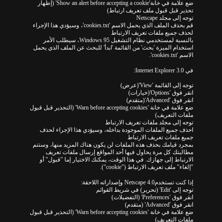
ضع علامة في خانة'Show an alert before accepting a cookie' (إظهار
تحذير قبل قبول ملف تعريف ارتباط)
توجه إلى مجلد Netscape
قم بحذف الملف الذي يحمل الاسم 'cookies.txt'، وسيؤدي هذا الإجراء
لحذف جميع ملفات تعريف الارتباط
بالنسبة لمستخدمي نظام التشغيل Windows 95، سيطلب الأمر
استخدام الميزة 'بحث' من القائمة 'ابدأ' للبحث عن الملف الذي يحمل
الاسم 'cookies.txt'.
في Internet Explorer 3.0:
توجه إلى القائمة 'View'(عرض)
انقر فوق 'Options'(خيارات)
انقر فوق 'Advanced'(متقدم)
ضع علامة في خانة 'Warn before accepting cookies' (التحذير قبل قبول
ملفات التعريف)
توجه إلى مجلد ملفات تعريف الارتباط
احذف جميع الملفات الموجودة بداخله، وسيؤدي هذا الإجراء لحذف
جميع ملفات تعريف الارتباط
بمجرد قيامك بحذف هذه الملفات لن يكون هناك المزيد منها، وستتم
مطالبتك كل مرة يحاول فيها أحد المواقع إرسال ملفات تعريف
الارتباط إلى جهازك. في هذا الوقت، يمكنك الاختيار إما "قبول" أو
"إلغاء" ملف تعريف الارتباط ("cookie").
إذا كنت تستخدمNetscape 4.0 وإصداراته اللاحقة:
توجه إلى 'Edit' (تحرير) في شريط القوائم
انقر فوق 'Preferences' (التفضيلات)
انقر فوق 'Advanced' (متقدم)
ضع علامة في خانة 'Warn before accepting cookies' (التحذير قبل قبول
ملفات التعريف)