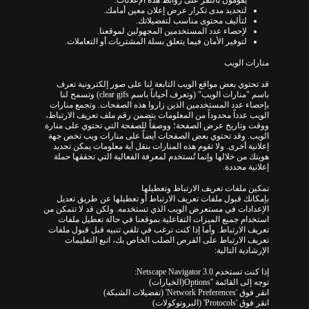
يقومون بالنقر على روابط هذه الإعلانات.
لتحديد مدى تكرار عرض إعلان معين أمامك.
لتأليف محتوى مناسب لتفضيلاتك.
لإحصاء عدد المستخدمين المجهولين لموقعنا.
لتوفير الأمان فيما يتعلق بسلة المشتريات أو التعاملات.
منارات الويب
قد تحتوي بعض مواقع الويب التابعة لنا على صور إلكترونية تعرف
باسم "منارات الويب" (وتعرف أحياناً باسم clear gifs) وتسمح لنا
بإحصاء عدد المستخدمين الذين زاروا هذه الصفحات. وتجمع منارات
الويب عدداً محدوداً من المعلومات يتضمن رقم ملف تعريف الارتباط،
ووقت وتاريخ عرض الصفحة؛ ووصفاً للصفحة التي تحتوي على منارة
الويب. وقد تحتوي بعض الصفحات أيضاً على منارات ويب تخص جهة
إعلانية أخرى. ولا تقوم هذه المنارات بنقل أية معلومات يمكن تحديد
هويتك من خلالها وإنما تُستخدم لمعرفة الفعالية التي تحققها حملة
إعلانية محددة.
تمكين ملفات تعريف الارتباط وتعطيلها
بإمكانك قبول ملفات تعريف الارتباط أو تعطيلها عن طريق تعديل
الإعدادات في مستعرض الويب الذي تستخدمه. ولكن قد لا تتمكن من
استخدام جميع الميزات التفاعلية بموقعنا في حالة تعطيل ملفات
تعريف الارتباط. وأما إذا كنت ترغب في تلقي تنبيه قبل قبول ملفات
تعريف الارتباط على القرص الصلب الخاص بك، اتبع التعليمات
الإرشادية التالية:
إذا كنت تستخدم Netscape Navigator 3.0:
توجه إلى القائمة ''Options(الخيارات)
انقر فوق 'Network Preferences' (تفضيلات الشبكة)
انقر فوق 'Protocols' (البروتوكولات)