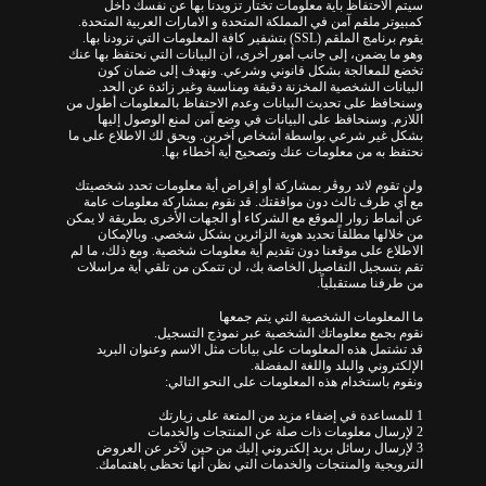
سيتم الاحتفاظ بأية معلومات تختار تزويدنا بها عن نفسك داخل
كمبيوتر ملقم آمن في المملكة المتحدة و الامارات العربية المتحدة.
يقوم برنامج الملقم (SSL) بتشفير كافة المعلومات التي تزودنا بها.
وهو ما يضمن، إلى جانب أمور أخرى، أن البيانات التي نحتفظ بها عنك
تخضع للمعالجة بشكل قانوني وشرعي. ونهدف إلى ضمان كون
البيانات الشخصية المخزنة دقيقة ومناسبة وغير زائدة عن الحد.
وسنحافظ على تحديث البيانات وعدم الاحتفاظ بالمعلومات أطول من
اللازم. وسنحافظ على البيانات في وضع آمن لمنع الوصول إليها
بشكل غير شرعي بواسطة أشخاص آخرين. ويحق لك الاطلاع على ما
نحتفظ به من معلومات عنك وتصحيح أية أخطاء بها.
ولن تقوم لاند روڤر بمشاركة أو إقراض أية معلومات تحدد شخصيتك
مع أي طرف ثالث دون موافقتك. قد نقوم بمشاركة معلومات عامة
عن أنماط زوار الموقع مع الشركاء أو الجهات الأخرى بطريقة لا يمكن
من خلالها مطلقاً تحديد هوية الزائرين بشكل شخصي. وبالإمكان
الاطلاع على موقعنا دون تقديم أية معلومات شخصية. ومع ذلك، ما لم
تقم بتسجيل التفاصيل الخاصة بك، لن تتمكن من تلقي أية مراسلات
من طرفنا مستقبلياً.
ما المعلومات الشخصية التي يتم جمعها
نقوم بجمع معلوماتك الشخصية عبر نموذج التسجيل.
قد تشتمل هذه المعلومات على بيانات مثل الاسم وعنوان البريد
الإلكتروني والبلد واللغة المفضلة.
ونقوم باستخدام هذه المعلومات على النحو التالي:
1 للمساعدة في إضفاء مزيد من المتعة على زيارتك
2 لإرسال معلومات ذات صلة عن المنتجات والخدمات
3 لإرسال رسائل بريد إلكتروني إليك من حين لآخر عن العروض
الترويجية والمنتجات والخدمات التي نظن أنها تحظى باهتمامك.