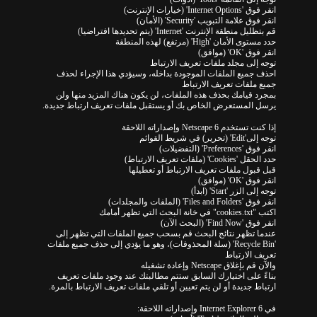
انقر فوق 'Internet Options' (خيارات الإنترنت)
انقر فوق علامة التبويب 'Security' (الأمان)
قم بتظليل منطقة الإنترنت 'Internet' (يتم تحديدها افتراضيا)
حدد مستوى الأمان 'High' (مرتفع) لهذه المنطقة
انقر فوق 'OK' (موافق)
توجه إلى مجلد ملفات تعريف الارتباط
احذف جميع الملفات الموجودة بداخله، وسيؤدي هذا الإجراء لحذف
جميع ملفات تعريف الارتباط
بمجرد قيامك بحذف هذه الملفات، لن يكون هناك المزيد منها ولن
يرسل المستعرض الخاص بك أو يستقبل ملفات تعريف ارتباط جديدة.
إذا كنت تستخدم Netscape 6 وإصداراته اللاحقة
توجه إلى'Edit' (تحرير) في شريط القوائم
انقر فوق 'Preferences' (التفضيلات)
حدد الحقل 'Cookies' (ملفات تعريف الارتباط)
قبل قبول ملفات تعريف الارتباط أو تعطيلها
انقر فوق 'OK' (موافق)
توجه إلى الزر 'Start' (ابدأ)
انقر فوق 'Files and Folders' (الملفات والمجلدات)
اكتب "cookies.txt" في خانة البحث التي تظهر أمامك
انقر فوق 'Find Now' (البحث الآن)
عندما تظهر نتائج البحث قم بسحب جميع الملفات التي تظهر إلى
'Recycle Bin' (سلة المحذوفات)، وهو ما يؤدي إلى حذف جميع ملفات
تعريف الارتباط
والآن قم بإغلاق Netscape وإعادة تشغيله
بناءً على اختيارك السابق ستتم مطالبتك عند وجود ملفات تعريف
ارتباط جديدة أو لن يتم تعيين أو تلقي ملفات تعريف الارتباط بالمرة.
في Internet Explorer 6 وإصداراته اللاحقة: