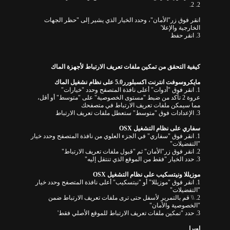
2. 2.
انقر فوق زر
"
الأمان
"
، وحدد الخيار الذي يشير إلى
"
حظر الجهات
الخارجية والإعلا
'
3.
انقر حفظ
كيفية التحقق من تمكين ملفات تعريف الارتباط لأجهزة الماك
مايكروسوفت انترنت اكسبلورر
5.0
على نظام نشغيل الماك
1.
انقر فوق
"
أدوات
"
أعلى نافذة المتصفح وحدد
"
خيارات
"
عروة 2
تأكد من ضبط
"
مستوى الخصوصية
"
على
"
متوسط
"
أو أقل،
مما سيمكن ملفات تعريف الارتباط في متصفحك
3.
الإعدادات فوق
"
متوسط
"
ستعطل ملفات تعريف الارتباط
سفاري على نظام التشغيل
OSX
1.
انقر فوق
"
سفاري
"
في الجزء العلوي من نافذة المتصفح وحدد خيار
"
التفضيلات
"
2.
انقر فوق زر
"
الأمان
"
ثم
"
قبول ملفات تعريف الارتباط
"
3.
حدد الخيار
"
فقط من الموقع الذي تنتقل إليه
"
موزيللا ونيتسكيب على نظام التشغيل
OSX
1.
انقر فوق
"
موزيللا
"
أو
"
نيتسكيب
"
أعلى نافذة المتصفح وحدد خيار
"
التفضيلات
"
2. \\
قم بالتمرير لأسفل حتى ترى ملفات تعريف الارتباط ضمن
"
الخصوصية والأمان
"
3.
حدد
"
تمكين ملفات تعريف الارتباط للموقع الأصلي فقط
'
اوبرا