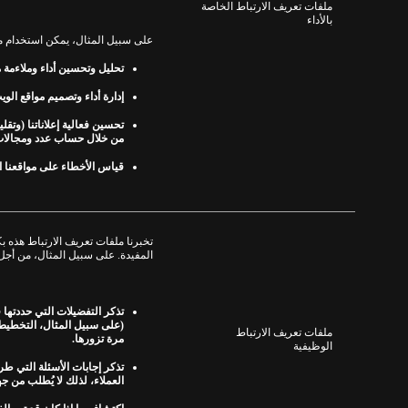
ملفات تعريف الارتباط الخاصة
بالأداء
على سبيل المثال، يمكن استخدام مل
تحليل وتحسين أداء وملاءمة موا
إدارة أداء وتصميم مواقع الوي
تحسين فعالية إعلاناتنا
(
وتقلي
من خلال حساب عدد ومجالات 
قياس الأخطاء على مواقعنا ا
تخبرنا ملفات تعريف الارتباط هذه 
المفيدة
.
على سبيل المثال، من أجل
تذكر التفضيلات التي حددتها 
(
على سبيل المثال، التخطيط،
ملفات تعريف الارتباط
مرة تزورها
.
الوظيفية
تذكر إجابات الأسئلة التي طر
العملاء، لذلك لا يُطلب من ج