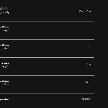
تم إنشاؤ
_opt_expid
والمحيل 
تستخدم م
fr
الوقت ا
تستخدم م
tr
الوقت ا
وضعت لل
f._fbq
أكثر صلة
تستخدم م
_fbp
الوقت ا
bcookie
تستخدم ب