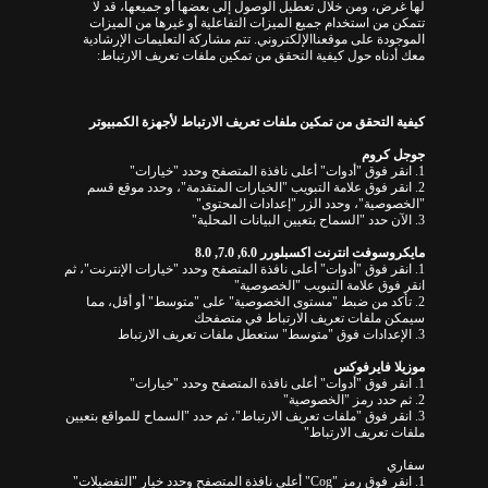
لها غرض، ومن خلال تعطيل الوصول إلى بعضها أو جميعها، قد لا
تتمكن من استخدام جميع الميزات التفاعلية أو غيرها من الميزات
الموجودة على
موقعناالإلكتروني
.
تتم مشاركة التعليمات الإرشادية
معك أدناه حول كيفية التحقق من تمكين ملفات تعريف الارتباط
:
كيفية التحقق من تمكين ملفات تعريف الارتباط لأجهزة الكمبيوتر
جوجل كروم
1.
انقر فوق
"
أدوات
"
أعلى نافذة المتصفح وحدد
"
خيارات
"
2.
انقر فوق علامة التبويب
"
الخيارات المتقدمة
"
، وحدد موقع قسم
"
الخصوصية
"
، وحدد الزر
"
إعدادات المحتوى
"
3.
الآن حدد
"
السماح بتعيين البيانات المحلية
"
مايكروسوفت انترنت اكسبلورر
6.0, 7.0, 8.0
1.
انقر فوق
"
أدوات
"
أعلى نافذة المتصفح وحدد
"
خيارات الإنترنت
"
، ثم
انقر فوق علامة التبويب
"
الخصوصية
"
2.
تأكد من ضبط
"
مستوى الخصوصية
"
على
"
متوسط
"
أو أقل، مما
سيمكن ملفات تعريف الارتباط في متصفحك
3.
الإعدادات فوق
"
متوسط
"
ستعطل ملفات تعريف الارتباط
موزيلا فايرفوكس
1.
انقر فوق
"
أدوات
"
أعلى نافذة المتصفح وحدد
"
خيارات
"
2.
ثم حدد رمز
"
الخصوصية
"
3.
انقر فوق
"
ملفات تعريف الارتباط
"
، ثم حدد
"
السماح للمواقع بتعيين
ملفات تعريف الارتباط
"
سفاري
1.
انقر فوق رمز
"Cog"
أعلى نافذة المتصفح وحدد خيار
"
التفضيلات
"