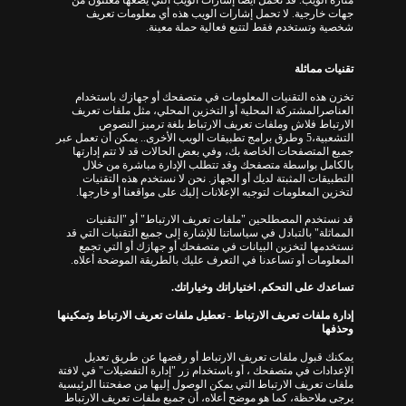
منارة الويب
.
قد نحمل أيضاً إشارات الويب التي يضعها معلنون من
جهات خارجية
.
لا تحمل إشارات الويب هذه أي معلومات تعريف
شخصية وتستخدم فقط لتتبع فعالية حملة معينة
.
تقنيات مماثلة
تخزن هذه التقنيات المعلومات في متصفحك أو جهازك باستخدام
العناصرالمشتركة المحلية أو التخزين المحلي، مثل ملفات تعريف
الارتباط فلاش وملفات تعريف الارتباط بلغة ترميز النصوص
التشعبية،5
وطرق برامج تطبيقات الويب الأخرى
..
يمكن أن تعمل عبر
جميع المتصفحات الخاصة بك، وفي بعض الحالات قد لا تتم إدارتها
بالكامل بواسطة متصفحك وقد تتطلب الإدارة مباشرة من خلال
التطبيقات المثبتة لديك أو الجهاز
.
نحن لا نستخدم هذه التقنيات
لتخزين المعلومات لتوجيه الإعلانات إليك على مواقعنا أو خارجها
.
قد نستخدم المصطلحين "
ملفات تعريف الارتباط
"
أو
"
التقنيات
المماثلة
"
بالتبادل في سياساتنا للإشارة إلى جميع التقنيات التي قد
نستخدمها لتخزين البيانات في متصفحك أو جهازك أو التي تجمع
المعلومات أو تساعدنا في التعرف عليك بالطريقة الموضحة أعلاه
.
تساعدك على التحكم
.
اختياراتك وخياراتك
.
إدارة ملفات تعريف الارتباط
-
تعطيل ملفات تعريف الارتباط وتمكينها
وحذفها
يمكنك قبول ملفات تعريف الارتباط أو رفضها عن طريق تعديل
الإعدادات في متصفحك ، أو باستخدام زر "
إدارة التفضيلات
"
في لافتة
ملفات تعريف الارتباط التي يمكن الوصول إليها من صفحتنا الرئيسية
يرجى ملاحظة، كما هو موضح أعلاه، أن جميع ملفات تعريف الارتباط