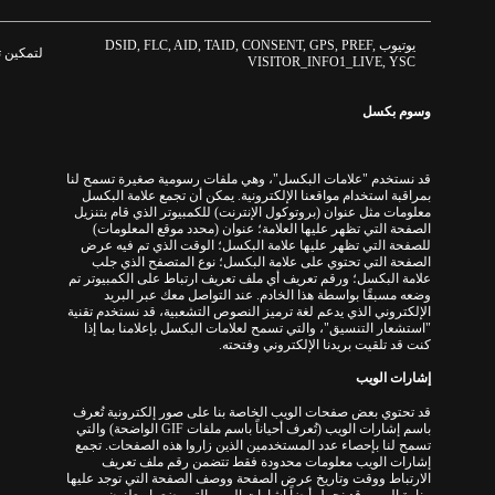
يوتيوب
DSID, FLC, AID, TAID, CONSENT, GPS, PREF,
لتمكين ت
VISITOR_INFO1_LIVE, YSC
وسوم بكسل
قد نستخدم "
علامات البكسل
"
، وهي ملفات رسومية صغيرة تسمح لنا
بمراقبة استخدام مواقعنا الإلكترونية
.
يمكن أن تجمع علامة البكسل
معلومات مثل عنوان
(
بروتوكول الإنترنت
)
للكمبيوتر الذي قام بتنزيل
الصفحة التي تظهر عليها العلامة؛ عنوان
(
محدد موقع المعلومات
)
للصفحة التي تظهر عليها علامة البكسل؛ الوقت الذي تم فيه عرض
الصفحة التي تحتوي على علامة البكسل؛ نوع المتصفح الذي جلب
علامة البكسل؛ ورقم تعريف أي ملف تعريف ارتباط على الكمبيوتر تم
وضعه مسبقًا بواسطة هذا الخادم
.
عند التواصل معك عبر البريد
الإلكتروني الذي يدعم لغة ترميز النصوص التشعبية، قد نستخدم تقنية
"
استشعار التنسيق
"
، والتي تسمح لعلامات البكسل بإعلامنا بما إذا
كنت قد تلقيت بريدنا الإلكتروني وفتحته
.
إشارات الويب
قد تحتوي بعض صفحات الويب الخاصة بنا على صور إلكترونية تُعرف
باسم إشارات الويب (
تُعرف أحياناً باسم ملفات
GIF
الواضحة
)
والتي
تسمح لنا بإحصاء عدد المستخدمين الذين زاروا هذه الصفحات
.
تجمع
إشارات الويب معلومات محدودة فقط تتضمن رقم ملف تعريف
الارتباط ووقت وتاريخ عرض الصفحة ووصف الصفحة التي توجد عليها