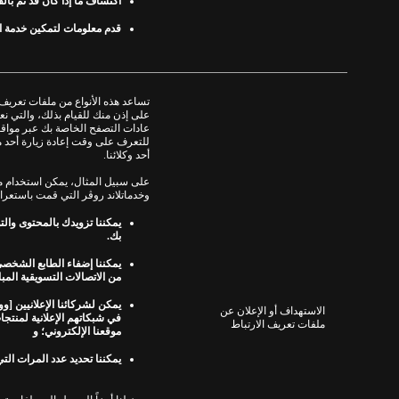
اكتشاف ما إذا كان قد تم با
قدم معلومات لتمكين خدمة اخ
تساعد هذه الأنواع من ملفات تعريف 
على إذن منك للقيام بذلك، والتي نع
عادات التصفح الخاصة بك عبر مواقعن
للتعرف على وقت إعادة زيارة أحد موا
أحد وكلائنا.
على سبيل المثال، يمكن استخدام م
وخدمات
لاند روڤر التي قمت باستعرا
يمكننا تزويدك بالمحتوى والتو
بك
.
يمكننا إضفاء الطابع الشخصي
من الاتصالات التسويقية الم
يمكن لشركائنا الإعلانيين
[
و
و
الاستهداف أو الإعلان عن
في شبكاتهم الإعلانية لمنتجا
ملفات تعريف الارتباط
موقعنا
الإلكتروني
؛ و
يمكننا تحديد عدد المرات الت