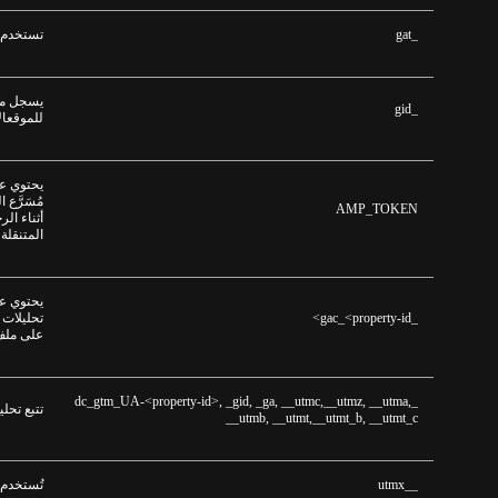
_gat
تستخدم 
يسجل معر
_gid
للموقعال
يحتوي ع
مُسَرَّع
AMP_TOKEN
أثناء ال
المتنقلة
يحتوي ع
_gac_<property-id>
تحليلات 
على ملف 
_dc_gtm_UA-<property-id>, _gid, _ga, __utmc,__utmz, __utma,
تتبع تحل
__utmb, __utmt,__utmt_b, __utmt_c
__utmx
تُستخدم 