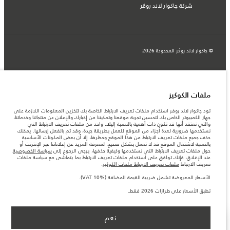
شركة جاكوار لاند روڤر
© جاكوار لاند روڨر المحدودة 2026
البحرين, السيارات الأوروبية
المعلومات والمواصفات والأسعار والألوان المذكورة على هذا الموقع قد تختلف من بلد إلى
آخر، كما أنّها قد تتغير بدون إشعار مسبق. الرجاء التواصل مع وكيلنا المحلي للتأكد من توفّرها
ملفات الكوكيز
والتحقق من الأسعار.
الأرقام المقدمة هي نتيجة لاختبارات المصنع الرسمية وفقاً لتشريعات الاتحاد الأوروبي. قد
تود جاكوار لاند روفر استخدام ملفات تعريف الارتباط الخاصة بك لتخزين المعلومات اللازمة على
يتباين استهلك الوقود الفعلي للمركبة عن ذلك المتحقق في تلك الاختبارات كما أن هذه
جهاز الكمبيوتر الخاص بك لتحسين تجربة موقعنا وتمكيننا من إخبارك والإعلان عن منتجاتنا وخدماتنا،
الأرقام بغرض المقارنة فحسب.
والتي نعتقد أنها قد تكون ذات أهمية بالنسبة إليك. واحد من ملفات تعريف الارتباط التي
نستخدمها ضرورية لعدة أجزاء من الموقع للعمل بطريقة جيدة، وقد تم بالفعل إرسالها. يمكنك
ملاحظة مهمة حول الصور والمواصفات. إن النقص العالمي في أشباه الموصلات يؤثر حاليًا
حذف جميع ملفات تعريف الارتباط من هذا الموقع وحظرها، إلا أن بعض المكونات الأساسية
في مواصفات تصميم السيارات وتوفر الخيارات وتوقيتات التصاميم. هذا ظرف ديناميكي
بالنسبة لاشتغال الموقع قد لا تعمل بشكل صحيح. لمعرفة المزيد عن إعلاناتنا عبر الإنترنت أو
للغاية، ونتيجة لذلك، قد لا تمثّل الصور المستخدَمة ضمن موقع الويب حاليًا المواصفات الحالية
حول ملفات تعريف الارتباط التي نستخدمها وكيفية حذفها، يرجى الرجوع إلى
سياسة الخصوصية
.
بالكامل بالنسبة إلى الميزات والخيارات والحلية ومجموعات الألوان. يرجى استشارة وكيلك الذي
عند الإغلاق، فإنك توافق على استخدام ملفات تعريف الارتباط بما يتماشى مع سياسة ملفات
سيتمكّن من تأكيد أي تقييدات حالية معك للسماح لك باتخاذ قرار مدروس
تعريف الارتباط
ملفات تعريف الارتباط ملفات الكوكيز
.
الأسعار المعروضة تشمل ضريبة القيمة المضافة (VAT).
الأسعار المعروضة تشمل ضريبة القيمة المضافة (VAT 10%).
الأسعار تنطبق فقط على الطرازات المصنعة في عام 2026.
تطبق الأسعار على طرازات 2026 فقط.‎
نعم
اعثر على وكيل
عرض المزيد