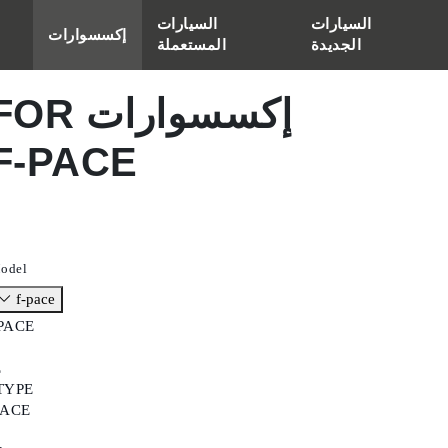
السيارات
السيارات
إكسسوارات
الجديدة
المستعملة
إكسسوارات OR
سيارة
F-PACE
النطاق
السعري
طراز
عام
odel
f-pace
الإكسسوارات
PACE
الخارجية
F
E
TYPE
الإكسسوارات
PACE
الداخلية