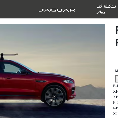
تشكيلة لاند
روڤر
F
M
E-
X
X
F-
I-
XJ