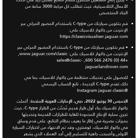
الأعمال الكلاسيكية، حيث تتطلب كل مركبة 3000 ساعة من
البناء المتخصص
قم بتكوين سيارتك من C-type باستخدام المصور المرئي عبر
الإنترنت من جاكوار كلاسيك على:
https://classicvisualiser.jaguar.com
• قم بتكوين سيارتك من C-type باستخدام المصور المرئي عبر
الإنترنت من جاكوار كلاسيك على:
www.jaguar.com/classic
,
+44 (0) 2476 566 600, sales@classic-
jaguarlandrover.com
للحصول على تحديثات منتظمة من جاكوار كلاسيك، بما في
ذلك تقدم C-type الجديدة ، تابع الحساب الرسمي
Instagram
@jaguar.classic
أكملت
الخميس 30 يونيو 2022، دبي، الإمارات العربية المتحدة:
جاكوار كلاسيك بناء أول طراز قديم مُحدّث من الطراز C-type، حيث
تجري عملية الإنتاج المحدودة للغاية للطرازات القديمة وتحديثها
بميزات عصرية في إطار ما يعرف بنظام التتابع، على قدم وساق
في جاكوار كلاسيك، كوفنتري، وقد تم الانتهاء من اختبارات السيارة
الأولى وأصبحت جاهزة للتسليم إلى أحد العملاء الذي يشعر