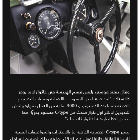
وقال ديفيد فوستر، رئيس قسم الهندسة في جاكوار لاند روفر
"لقد جمعنا بين الرسومات الأصلية وتقنيات التصميم
كلاسيك:
الحديثة بمساعدة الكمبيوتر، و 3000 ساعة من العمل بمهارة واتقان
شديدين لإنتاج أول طراز محدث من C-type مصنوع يدويًا، مما
يدشن لحظة تاريخية لجاكوار كلاسيك".
تتميز C-type الحصرية الخاصة بنا بالابتكارات والمواصفات التقنية
للسيارة الفائزة بجائزة لومان عام 1953، بما في ذلك تصميم الفرامل