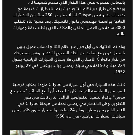
بالحماس لحصوله على هذا الطراز الذي صمم خصيصا له.
ويخضع كل طراز عبر نظام التتابع حيث يتم بناء طرازات قديمة مع
تحديثات عصرية من C-type لما لا يقل عن 250 ميلاً من الاختبارات
المادية بواسطة مهندسي جاكوار كلاسيك، بعد عملية بناء تتطلب
3000 ساعة من العمل المتقن والمكثف الذي يتطلب دقة ومهارات
عالية.
وقد تم الانتهاء من أول طراز عبر نظام التتابع لحساب عميل بلون
باستيل جرين مع مقاعد من الجلد المدبوغ الأخضر، وهي مستوحاة
من طراز جاكوار C الأصلي الذي فاز بسباق السيارات الرياضية بطول
224 ميلاً و 50 لفة في سباق ريمس جراند بريكس في 29 يونيو
1952.
كانت هذه السيارة هي أول سيارة من C-type مزودة بمكابح قرصية
للفوز في المنافسة الدولية. كان ذلك بعد أن أقنع السائق "ستيرلينغ
موس" جاكوار بتنفيذ التكنولوجيا الرائدة التي كانت في طور
التطوير. وكان الانتصار في ريمس لمحة عن هيمنة C-type في
العام التالي في سباق لومان 24 ساعة، واستمرار تفوق جاكوار في
سباقات السيارات الرياضية في عام 1950.