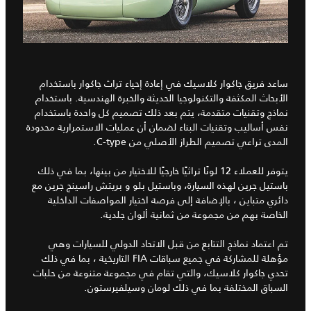
ساعد فريق جاكوار كلاسيك في إعادة إحياء تراث جاكوار باستخدام
الأبحاث المكثفة والتكنولوجيا الحديثة والخبرة الهندسية. باستخدام
نماذج وتقنيات متقدمة، يتم بعد ذلك تصميم كل واحدة باستخدام
نفس أساليب وتقنيات البناء لضمان أن عمليات الاستمرارية محدودة
المدى تراعي تصميم الطراز الأصلي من C-type.
يتوفر للعملاء 12 لونًا تراثيًا خارجيًا للاختيار من بينها، بما في ذلك
باستيل جرين لهذه السيارة، وباستيل بلو و بريتش راسينج جرين مع
دائري متباين ، بالإضافة إلى فرصة اختيار المواصفات الداخلية
الخاصة بهم من مجموعة من ثمانية ألوان جلدية.
تم اعتماد نماذج التتابع من قبل الاتحاد الدولي للسيارات وهي
مؤهلة للمشاركة في جميع سباقات FIA التاريخية ، بما في ذلك
تحدي جاكوار كلاسيك، والتي تقام في مجموعة متنوعة من حلبات
السباق المختلفة بما في ذلك لومان وسيلفيرستون.