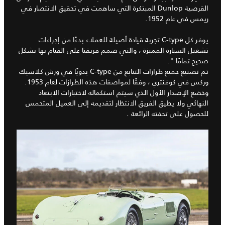
القرصية Dunlop المبتكرة التي ساهمت في تحقيق الانتصار في
ريمس في عام 1952.
يوفر كل C-type تجربة قيادة أصيلة للعملاء بدءًا من إجراءات
تشغيل السيارة المميزة ، والتي صمم فريقنا على القيام بها بشكل
صحيح تمامًا ".
تم تصنيع جميع طرازات التتابع من C-type يدويًا في ورش كلاسيك
وركس في كوفنتري ، وفقًا لمواصفات هذه الطرازات لعام 1953.
وخضع الإصدار الأول الذي سيتم استكماله لاختبارات الابتعاد
النهائي ولا يطيق الفريق الانتظار لتقديمه إلى العميل المتحمس
للحصول على تحفته الرائعة .