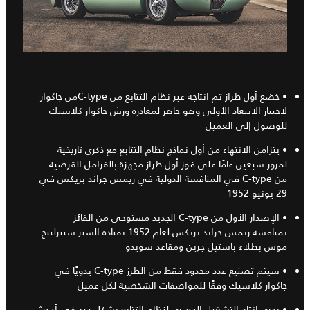
• خضع أول طراز تم انتاجه عبر نظام التتابع من C-typeمن جاكوار
لاختبار الابتعاد الأولي وهو جاهز لمغادرة ورش جاكوار كلاسيك
للوصول إلى العميل
• يتزامن الانتهاء من أول نماذج نظام التتابع مع ذكرى تاريخية
لمرور سبعين عامًا على فوز أول طراز مجهزة بالفرامل القرصية
من C-type في المنافسة الدولية في ريمس جراند بريكس في
29 يونيو 1952
• الإصدار الأول من C-type الجديد مستوحى من الفائز
بمنافسة ريمس جراند بريكس لعام 1952 بقيادة السير ستيرلينج
موس بطلاء باستيل جرين ومقاعد سويدو
• سيتم تصنيع عدد محدود فقط من الطرز C-type يدويًا في
جاكوار كلاسيك وفقًا للمواصفات الشخصية لكل عميل
• يجري إنتاج التشغيل الحصري لنظام التتابع بشكل جيد في أحدث