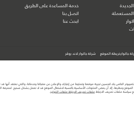
الجديدة
خدمة المساعدة على الطريق
المستعملة
اتصل بنا
كوار
ابحث عنا
ت
ة جاكوارخريطة الموقع
شركة جاكوار لاند روڤر
كمبيوتر الخاص بك لتحسين تجربة موقعنا وتمكيننا من إخبارك والإعلان عن منتجاتنا وخدماتنا، والتي نعتقد أنها ق
لموقع وحظرها، إلا أن بعض المكونات الأساسية بالنسبة لاشتغال الموقع قد لا تعمل بشكل صحيح. لمعرفة المزيد
مع سياسة ملفات تعريف الارتباط
ملفات تعريف الارتباط ملفات الكوكيز
.
ها قد تتغير بدون إشعار مسبق. الرجاء التواصل مع وكيلنا المحلي للتأكد من توفّرها والتحقق من الأسعار.
ستهلك الوقود الفعلي للمركبة عن ذلك المتحقق في تلك الاختبارات كما أن هذه الأرقام بغرض المقارنة فحسب.
تصميم السيارات وتوفر الخيارات وتوقيتات التصاميم. هذا ظرف ديناميكي للغاية، ونتيجة لذلك، قد لا تمثّل ا
معك للسماح لك باتخاذ قرار مدروس