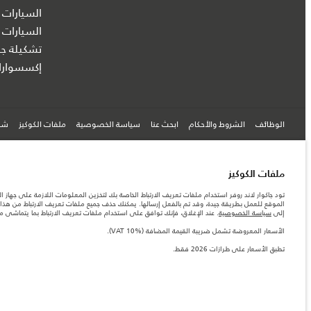
السيارات 
السيارات 
تشكيلة جا
إكسسوارا
الوظائف
الشروط والأحكام
ابحث عنا
سياسة الخصوصية
ملفات الكوكيز
شرك
© جاكوار لاند روڨر المحدودة 2026
ملفات الكوكيز
تود جاكوار لاند روفر استخدام ملفات تعريف الارتباط الخاصة بك لتخزين المعلومات اللازمة على جهاز ال
البحرين, السيارات الأوروبية
الموقع للعمل بطريقة جيدة، وقد تم بالفعل إرسالها. يمكنك حذف جميع ملفات تعريف الارتباط من هذا ا
إلى
سياسة الخصوصية
. عند الإغلاق، فإنك توافق على استخدام ملفات تعريف الارتباط بما يتماشى 
المعلومات والمواصفات والأسعار والألوان المذكورة على هذا الموقع قد تختلف من بلد إلى آخر، كما أنّ
الأرقام المقدمة هي نتيجة لاختبارات المصنع الرسمية وفقاً لتشريعات الاتحاد الأوروبي. قد يتباين ا
الأسعار المعروضة تشمل ضريبة القيمة المضافة (VAT 10%).
ملاحظة مهمة حول الصور والمواصفات. إن النقص العالمي في أشباه الموصلات يؤثر حاليًا في مواصفات 
تطبق الأسعار على طرازات 2026 فقط.‎
والخيارات والحلية ومجموعات الألوان. يرجى استشارة وكيلك الذي سيتمكّن من تأكيد أي تقييدات حالية 
الأسعار المعروضة تشمل ضريبة القيمة المضافة (VAT).
الأسعار تنطبق فقط على الطرازات المصنعة في عام 2026.