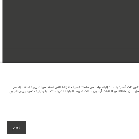
د تكون ذات أهمية بالنسبة إليك. واحد من ملفات تعريف الارتباط التي نستخدمها ضرورية لعدة أجزاء من
 عن إعلاناتنا عبر الإنترنت أو حول ملفات تعريف الارتباط التي نستخدمها وكيفية حذفها، يرجى الرجوع
لصور المستخدَمة ضمن موقع الويب حاليًا المواصفات الحالية بالكامل بالنسبة إلى الميزات
نعم