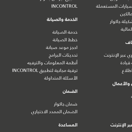
يارات المستعملة
INCONTROL
الكين
الخدمة والصيانة
يلة جاكوار
مالية
خدمة الصيانة
خطط الصيانة
اف
احجز موعد صيانة
 عبر الإنترنت
تحديثات البرامج
 قيادة
أنظمة المعلومات والترفيه
طلاع
ترقية مجانية لتطبيق INCONTROL
الأسئلة المتداولة
والأعمال
الضمان
ضمان جاكوار
الضمان الممدد الاختياري
ر الإنترنت
المساعدة