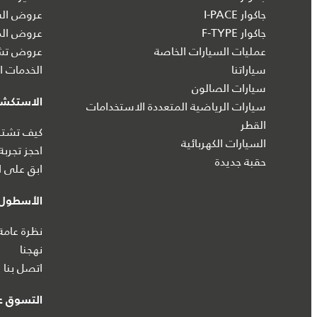
جاكوار I‑PACE
عروض الس
جاكوار F-TYPE
عروض الم
عمليات السيارات الخاصة
عروض تشك
سياراتنا
الخدمات ال
سيارات الصالون
الاستكش
سيارات الرياضية المتعددة الاستخدامات
القطر
كيف تشتري
السيارات الكهربائية
احجز تجربة
حقبة جديدة
ابق على ا
الأسطول 
نظرة عامة
نهجنا
اتصل بنا
التسوق عب