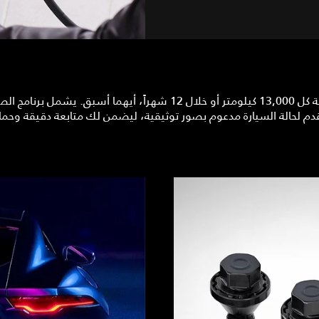
للحفاظ على الأداء الأمثل لجاكوار، يُنصح بإجراء الصيانة الدورية كل ,000
دم لحالة السيارة مدعوم بصور توثيقية، ليضمن لك متابعة دقيقة وحماي