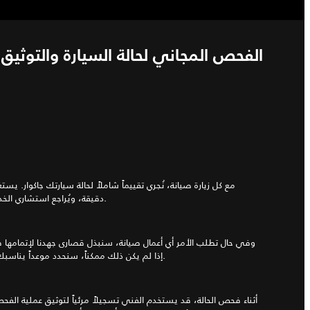
الفحص المجاني لحالة السيارة والتوثيق 
دقيقة، ويُراجع استشاري الخدمة النتائج معك من خلال تقرير مفصل.
وفي حال تطلب الأمر أي أعمال صيانة، سنبذل قصارى جهدنا لإتمامها فورا
إذا لم يكن ذلك ممكناً، سنحدد موعداً يناسبك لإجراء الأعمال اللازمة في وقت لاحق.
أثناء فحص الحالة، قد يستخدم الفني تسجيلاً مرئياً لتوثيق عملية الفح