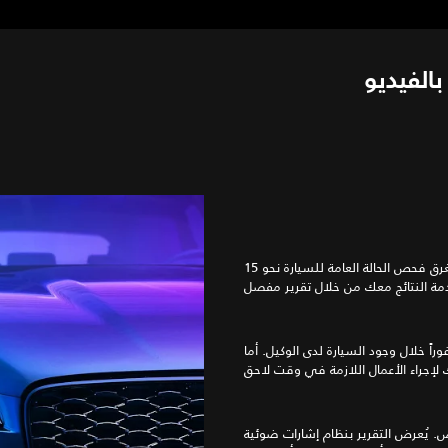
بالفيديو
مع كل زيارة صيانة، نُجري تقييماً شاملاً لحالة سيارتك جاكوار. يستغرق فحص الحالة العامة للسيارة نحو 15
ً خلال وجود السيارة لدى الوكيل. أما
ص. يُعرض التقرير بنظام إشارات ضوئية