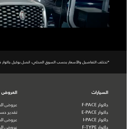
*تختلف التفاصيل والأسعار بحسب السوق المحلي، اتصل بوكيل جاكوار
السيارات
العروض و
جاكوار F-PACE
عروض السي
جاكوار E-PACE
تقدير حسا
جاكوار I‑PACE
عروض الس
جاكوار F-TYPE
عروض الم