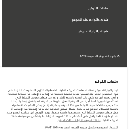
ملفات الكوكيز
شركة جاكوارخريطة الموقع
شركة جاكوار لاند روڤر
© جاكوار لاند روڨر المحدودة 2026
البحرين, السيارات الأوروبية
المعلومات والمواصفات والأسعار والألوان المذكورة على هذا الموقع قد تختلف من بلد إلى
آخر، كما أنّها قد تتغير بدون إشعار مسبق. الرجاء التواصل مع وكيلنا المحلي للتأكد من توفّرها
ملفات الكوكيز
والتحقق من الأسعار.
الأرقام المقدمة هي نتيجة لاختبارات المصنع الرسمية وفقاً لتشريعات الاتحاد الأوروبي. قد
تود جاكوار لاند روفر استخدام ملفات تعريف الارتباط الخاصة بك لتخزين المعلومات اللازمة على
يتباين استهلك الوقود الفعلي للمركبة عن ذلك المتحقق في تلك الاختبارات كما أن هذه
جهاز الكمبيوتر الخاص بك لتحسين تجربة موقعنا وتمكيننا من إخبارك والإعلان عن منتجاتنا وخدماتنا،
الأرقام بغرض المقارنة فحسب.
والتي نعتقد أنها قد تكون ذات أهمية بالنسبة إليك. واحد من ملفات تعريف الارتباط التي
نستخدمها ضرورية لعدة أجزاء من الموقع للعمل بطريقة جيدة، وقد تم بالفعل إرسالها. يمكنك
ملاحظة مهمة حول الصور والمواصفات. إن النقص العالمي في أشباه الموصلات يؤثر حاليًا
حذف جميع ملفات تعريف الارتباط من هذا الموقع وحظرها، إلا أن بعض المكونات الأساسية
في مواصفات تصميم السيارات وتوفر الخيارات وتوقيتات التصاميم. هذا ظرف ديناميكي
بالنسبة لاشتغال الموقع قد لا تعمل بشكل صحيح. لمعرفة المزيد عن إعلاناتنا عبر الإنترنت أو
للغاية، ونتيجة لذلك، قد لا تمثّل الصور المستخدَمة ضمن موقع الويب حاليًا المواصفات الحالية
حول ملفات تعريف الارتباط التي نستخدمها وكيفية حذفها، يرجى الرجوع إلى
سياسة الخصوصية
.
بالكامل بالنسبة إلى الميزات والخيارات والحلية ومجموعات الألوان. يرجى استشارة وكيلك الذي
عند الإغلاق، فإنك توافق على استخدام ملفات تعريف الارتباط بما يتماشى مع سياسة ملفات
سيتمكّن من تأكيد أي تقييدات حالية معك للسماح لك باتخاذ قرار مدروس
تعريف الارتباط
ملفات تعريف الارتباط ملفات الكوكيز
.
الأسعار المعروضة تشمل ضريبة القيمة المضافة (VAT).
الأسعار المعروضة تشمل ضريبة القيمة المضافة (VAT 10%).