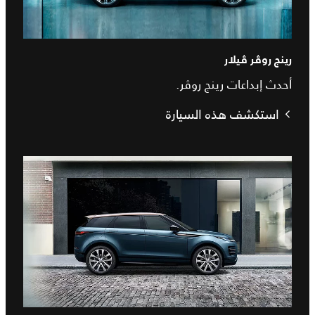
رينج روڤر ڤيلار
أحدث إبداعات رينج روڤر.
استكشف هذه السيارة