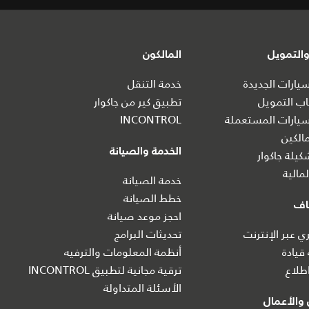
التمويل
المالكون
ارات الجديدة
خدمة التنقل
ب التمويل
تطبيق كير من جاكوار
يارات المستعملة
INCONTROL
الكين
الخدمة والصيانة
يلة جاكوار
مالية
خدمة الصيانة
خطط الصيانة
اف
احجز موعد صيانة
 عبر الإنترنت
تحديثات البرامج
 قيادة
أنظمة المعلومات والترفيه
طلاع
ترقية مجانية لتطبيق INCONTROL
الأسئلة المتداولة
والأعمال