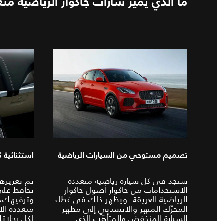
ما الذي يميّز سارات جاكوار الرياضية م
تصميم مستوحي من السيارات الرياضية
استثنائية 
ستجد في كل سيارة رياضية متعددة
تم تعزيزها
الاستخدامات من جاكوار أصول جاكوار
تحافظ عل
الرياضية العريقة. ويظهر ذلك في غطاء
وترفيهك، 
المحرّك المبهر والانسيابي إلى مظهر
متعددة ال
السيارة المنخفض والمتأهّب الذي
لكل رحلاتك