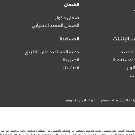
الضمان
ضمان جاكوار
الضمان الممدد الاختياري
ر الإنترنت
المساعدة
الجديدة
خدمة المساعدة على الطريق
المستعملة
اتصل بنا
كوار
ابحث عنا
ت
ة جاكوارخريطة الموقع
شركة جاكوار لاند روڤر
كمبيوتر الخاص بك لتحسين تجربة موقعنا وتمكيننا من إخبارك والإعلان عن منتجاتنا وخدماتنا، والتي نعتقد أنها ق
لموقع وحظرها، إلا أن بعض المكونات الأساسية بالنسبة لاشتغال الموقع قد لا تعمل بشكل صحيح. لمعرفة المزيد