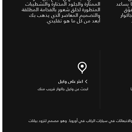
 1، وهو ما يساعد
الممتازة والجلود المختارة والتشطيبات
وّق
المتطورة لخلق شعور بالفخامة المطلقة
كوار
والتصميم المعاصر الذي يذهب بك
أبعد من كل ما هو تقليدي.
اعثر على وكيل
ابحث عن وكيل جاكوار قريب منك
 منذ عام 2017، والذي يقيس استهلاك الوقود و الطاقة والمدى والانبعاثات في سيارات الركاب في أوروبا. وهو مصمم لتزود بيانات