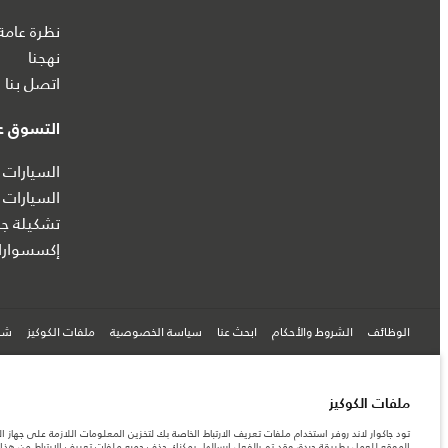
نظرة عامة
نهجنا
اتصل بنا
التسوق عب
السيارات 
السيارات 
تشكيلة جا
إكسسوارا
الوظائف
الشروط والأحكام
ابحث عنا
سياسة الخصوصية
ملفات الكوكيز
شرك
© جاكوار لاند روڨر المحدودة 2026
ملفات الكوكيز
تود جاكوار لاند روفر استخدام ملفات تعريف الارتباط الخاصة بك لتخزين المعلومات اللازمة على جهاز ال
البحرين, السيارات الأوروبية
الموقع للعمل بطريقة جيدة، وقد تم بالفعل إرسالها. يمكنك حذف جميع ملفات تعريف الارتباط من هذا ا