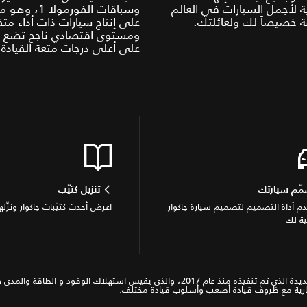
ة لأجمل السيارات في العالم
وسباقات الفورمولا
 خصيصاً لك ولعائلتك.
على إنتاج سيارات ذات أداء متف
ومستوى اقتصادي ناجح تضع جا
على أعلى درجات متعة القيادة.
ّم سيارتك
تنزيل كتيّب
م أداة التصميم لتصميم سيارة جاكوار
اعرض أحدث كتيّبات جاكوار ونزّلها
ية لك
*WLTP ( اختبارات المركبات الخفيفة المتناغمة في العالم) وهو الإجراء الجديدة الذي تم تنفيذه
ختيارية مع ظروف قيادة أصعب وأسلوب قيادة مختلف.