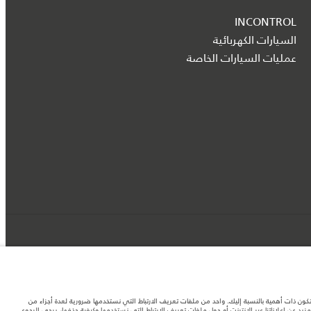
INCONTROL
السيارات الكهربائية
عمليات السيارات الخاصة
د تكون ذات أهمية بالنسبة إليك. واحد من ملفات تعريف الارتباط التي نستخدمها ضرورية لعدة أجزاء من
 عن إعلاناتنا عبر الإنترنت أو حول ملفات تعريف الارتباط التي نستخدمها وكيفية حذفها، يرجى الرجوع