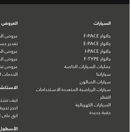
السيارات
العروض و
جاكوار F-PACE
عروض السي
جاكوار E-PACE
تقدير حسا
جاكوار I‑PACE
عروض الس
جاكوار F-TYPE
عروض الم
عمليات السيارات الخاصة
عروض تشك
سياراتنا
الخدمات ال
سيارات الصالون
الاستكش
سيارات الرياضية المتعددة الاستخدامات
القطر
كيف تشتري
السيارات الكهربائية
احجز تجربة
حقبة جديدة
ابق على ا
الأسطول 