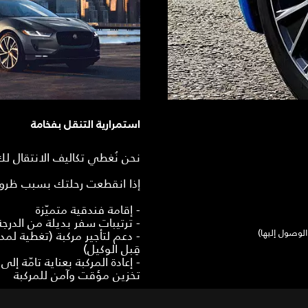
استمرارية التنقل بفخامة
نحن نُغطي تكاليف الانتقال لك 
إذا انقطعت رحلتك بسبب ظروف 
- إقامة فندقية متميّزة
- ترتيبات سفر بديلة من الدرجة
- دعم لتأجير مركبة (تغطية ل
قِبل الوكيل)
- إعادة المركبة بعناية تامّة إ
تخزين مؤقت وآمن للمركبة