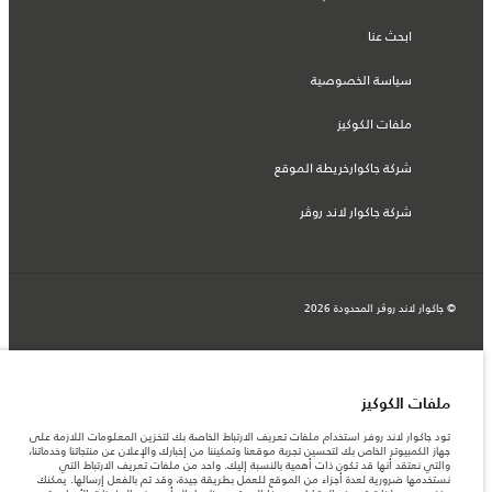
ابحث عنا
سياسة الخصوصية
ملفات الكوكيز
شركة جاكوارخريطة الموقع
شركة جاكوار لاند روڤر
© جاكوار لاند روڨر المحدودة 2026
البحرين, السيارات الأوروبية
المعلومات والمواصفات والأسعار والألوان المذكورة على هذا الموقع قد تختلف من بلد إلى
آخر، كما أنّها قد تتغير بدون إشعار مسبق. الرجاء التواصل مع وكيلنا المحلي للتأكد من توفّرها
ملفات الكوكيز
والتحقق من الأسعار.
الأرقام المقدمة هي نتيجة لاختبارات المصنع الرسمية وفقاً لتشريعات الاتحاد الأوروبي. قد
تود جاكوار لاند روفر استخدام ملفات تعريف الارتباط الخاصة بك لتخزين المعلومات اللازمة على
يتباين استهلك الوقود الفعلي للمركبة عن ذلك المتحقق في تلك الاختبارات كما أن هذه
جهاز الكمبيوتر الخاص بك لتحسين تجربة موقعنا وتمكيننا من إخبارك والإعلان عن منتجاتنا وخدماتنا،
الأرقام بغرض المقارنة فحسب.
والتي نعتقد أنها قد تكون ذات أهمية بالنسبة إليك. واحد من ملفات تعريف الارتباط التي
نستخدمها ضرورية لعدة أجزاء من الموقع للعمل بطريقة جيدة، وقد تم بالفعل إرسالها. يمكنك
ملاحظة مهمة حول الصور والمواصفات. إن النقص العالمي في أشباه الموصلات يؤثر حاليًا