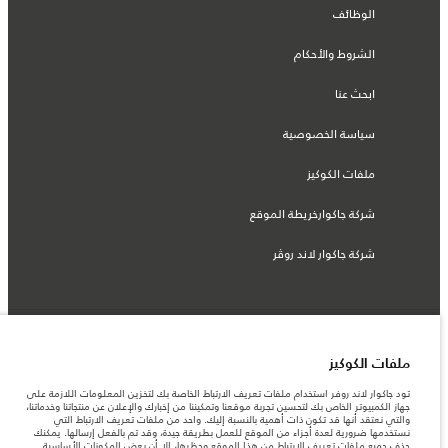
الوظائف
الشروط والأحكام
ابحث عنا
سياسة الخصوصية
ملفات الكوكيز
شركة جاكوارخريطة الموقع
شركة جاكوار لاند روڤر
© جاكوار لاند روڨر المحدودة 2026
ملفات الكوكيز
البحرين, السيارات الأوروبية
تود جاكوار لاند روفر استخدام ملفات تعريف الارتباط الخاصة بك لتخزين المعلومات اللازمة على
جهاز الكمبيوتر الخاص بك لتحسين تجربة موقعنا وتمكيننا من إخبارك والإعلان عن منتجاتنا وخدماتنا،
المعلومات والمواصفات والأسعار والألوان المذكورة على هذا الموقع قد تختلف من بلد إلى
والتي نعتقد أنها قد تكون ذات أهمية بالنسبة إليك. واحد من ملفات تعريف الارتباط التي
آخر، كما أنّها قد تتغير بدون إشعار مسبق. الرجاء التواصل مع وكيلنا المحلي للتأكد من توفّرها
نستخدمها ضرورية لعدة أجزاء من الموقع للعمل بطريقة جيدة، وقد تم بالفعل إرسالها. يمكنك
والتحقق من الأسعار.
حذف جميع ملفات تعريف الارتباط من هذا الموقع وحظرها، إلا أن بعض المكونات الأساسية