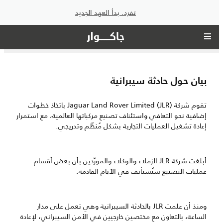
تفرد. بدأ العهد الجديد
بيان حول حادثة سيبرانية
تقوم شركة Jaguar Land Rover Limited (JLR) باتخاذ خطوات
إضافية نحو التعافي واستئناف تصنيع مركباتها العالمية، مع استمرار
إعادة تشغيل العمليات التجارية بشكل مُنظّم وتدريجي.
أبلغت شركة JLR الزملاء والوكلاء والمورّدين بأن بعض أقسام
عمليات التصنيع ستُستأنف في الأيام القادمة.
ومنذ أن علمت JLR بالحادثة السيبرانية وهي تعمل على مدار
الساعة، بالتعاون مع مختصين خارجيين في الأمن السيبراني، لإعادة