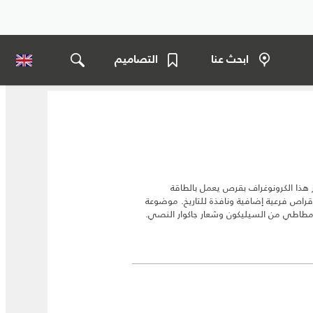
ابحث عنا
التصاميم
ذا الكرونوغراف بقرص يعمل بالطاقة
مسية مع مؤشر احتياطي الطاقة و 3 أقراص فرعية إضافية ونافذة للتاريخ. موضوعة
ود بحزام مطاطي من السيليكون وشعار جاكوار النصي.