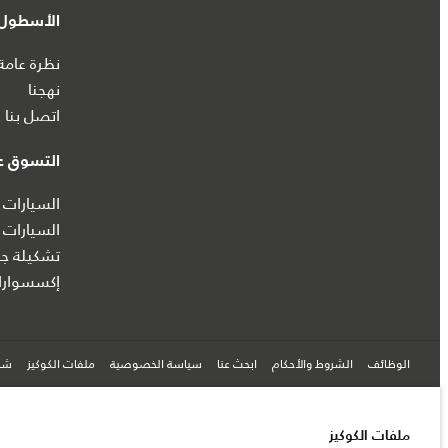
الأسطول 
نظرة عامة
نهجنا
اتصل بنا
التسوق عب
السيارات 
السيارات 
تشكيلة جا
إكسسوارا
الوظائف
الشروط والأحكام
ابحث عنا
سياسة الخصوصية
ملفات الكوكيز
شرك
© جاكوار لاند روڨر المحدودة 2026
ملفات الكوكيز