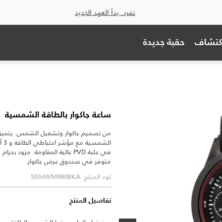
تفرد. بدأ العهد الجديد
اكتشاف
حقبة جديدة
ساعة جاكوار بالطاقة الشمسية
من تصميم جاكوار وتشغيل الشمس. يتميز ه
الش
في علبة PVD عالية المقاومة. مز
متوفر في صندوق عرض جاكوار.
كود المنتج: 50JHWM980BKA
تفاصيل المنتج