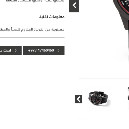
صنعتها جاكوار ومدتها الشمس بالطاقة
معلومات تقنية
مصنوعة من الفولاذ المقاوم للصدأ والمطا
+973 17460460
ابحث عن