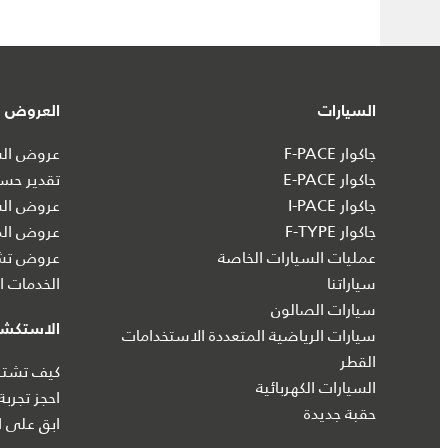
السيارات
العروض و
جاكوار F-PACE
عروض السي
جاكوار E-PACE
تقدير حسا
جاكوار I‑PACE
عروض الس
جاكوار F-TYPE
عروض الم
عمليات السيارات الخاصة
عروض تشك
سياراتنا
الخدمات ال
سيارات الصالون
الاستكش
سيارات الرياضية المتعددة الاستخدامات
القطر
كيف تشتري
السيارات الكهربائية
احجز تجربة
حقبة جديدة
ابق على ا