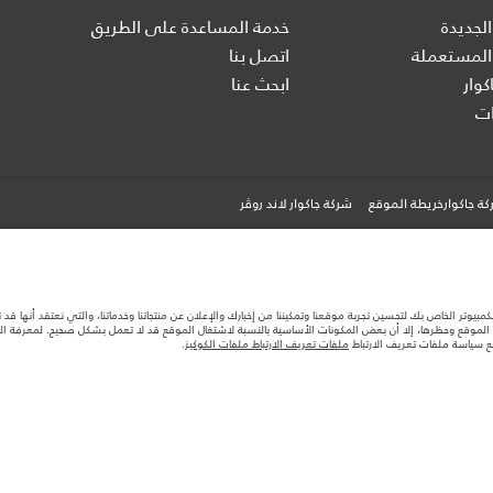
الجديدة
خدمة المساعدة على الطريق
المستعملة
اتصل بنا
كوار
ابحث عنا
ت
ة جاكوارخريطة الموقع
شركة جاكوار لاند روڤر
كمبيوتر الخاص بك لتحسين تجربة موقعنا وتمكيننا من إخبارك والإعلان عن منتجاتنا وخدماتنا، والتي نعتقد أنها ق
لموقع وحظرها، إلا أن بعض المكونات الأساسية بالنسبة لاشتغال الموقع قد لا تعمل بشكل صحيح. لمعرفة المزيد
مع سياسة ملفات تعريف الارتباط
ملفات تعريف الارتباط ملفات الكوكيز
.
ها قد تتغير بدون إشعار مسبق. الرجاء التواصل مع وكيلنا المحلي للتأكد من توفّرها والتحقق من الأسعار.
ستهلك الوقود الفعلي للمركبة عن ذلك المتحقق في تلك الاختبارات كما أن هذه الأرقام بغرض المقارنة فحسب.
تصميم السيارات وتوفر الخيارات وتوقيتات التصاميم. هذا ظرف ديناميكي للغاية، ونتيجة لذلك، قد لا تمثّل ا
معك للسماح لك باتخاذ قرار مدروس