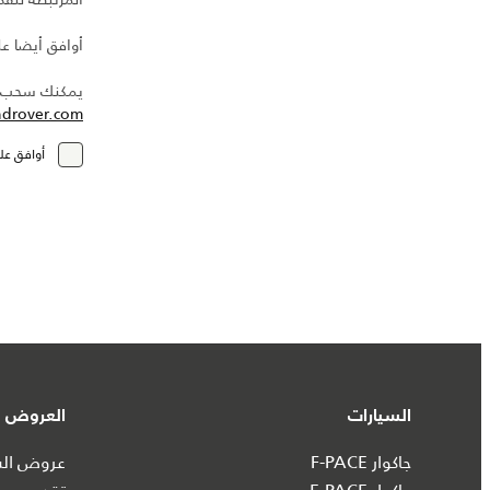
أوافق أيضا عل
يمكنك سحب مو
ndrover.com
أوافق عل
السيارات
العروض و
جاكوار F-PACE
عروض السي