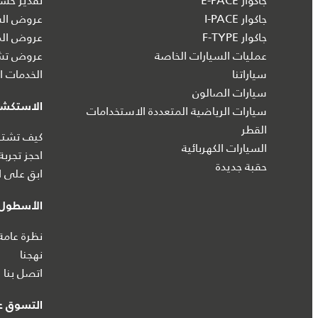
جاكوار E-PACE
تقدير حسا
جاكوار I‑PACE
عروض الس
جاكوار F-TYPE
عروض الم
عمليات السيارات الخاصة
عروض تشك
سياراتنا
الخدمات ال
سيارات الصالون
الاستكش
سيارات الرياضية المتعددة الاستخدامات
القطر
كيف تشتري
السيارات الكهربائية
احجز تجربة
حقبة جديدة
ابق على ا
الأسطول 
نظرة عامة
نهجنا
اتصل بنا
التسوق عب