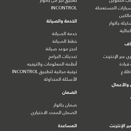
ب التمويل
تطبيق كير من جاكوار
يارات المستعملة
INCONTROL
الكين
الخدمة والصيانة
يلة جاكوار
مالية
خدمة الصيانة
خطط الصيانة
اف
احجز موعد صيانة
 عبر الإنترنت
تحديثات البرامج
 قيادة
أنظمة المعلومات والترفيه
طلاع
ترقية مجانية لتطبيق INCONTROL
الأسئلة المتداولة
والأعمال
الضمان
ضمان جاكوار
الضمان الممدد الاختياري
ر الإنترنت
المساعدة