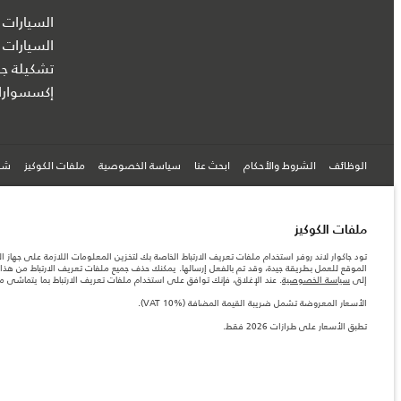
السيارات 
السيارات 
تشكيلة جا
إكسسوارا
الوظائف
الشروط والأحكام
ابحث عنا
سياسة الخصوصية
ملفات الكوكيز
شرك
© جاكوار لاند روڨر المحدودة 2026
ملفات الكوكيز
تود جاكوار لاند روفر استخدام ملفات تعريف الارتباط الخاصة بك لتخزين المعلومات اللازمة على جهاز ال
البحرين, السيارات الأوروبية
الموقع للعمل بطريقة جيدة، وقد تم بالفعل إرسالها. يمكنك حذف جميع ملفات تعريف الارتباط من هذا ا
إلى
سياسة الخصوصية
. عند الإغلاق، فإنك توافق على استخدام ملفات تعريف الارتباط بما يتماشى 
المعلومات والمواصفات والأسعار والألوان المذكورة على هذا الموقع قد تختلف من بلد إلى آخر، كما أنّ
الأرقام المقدمة هي نتيجة لاختبارات المصنع الرسمية وفقاً لتشريعات الاتحاد الأوروبي. قد يتباين ا
الأسعار المعروضة تشمل ضريبة القيمة المضافة (VAT 10%).
ملاحظة مهمة حول الصور والمواصفات. إن النقص العالمي في أشباه الموصلات يؤثر حاليًا في مواصفات 
تطبق الأسعار على طرازات 2026 فقط.‎
والخيارات والحلية ومجموعات الألوان. يرجى استشارة وكيلك الذي سيتمكّن من تأكيد أي تقييدات حالية 
الأسعار المعروضة تشمل ضريبة القيمة المضافة (VAT).
الأسعار تنطبق فقط على الطرازات المصنعة في عام 2026.