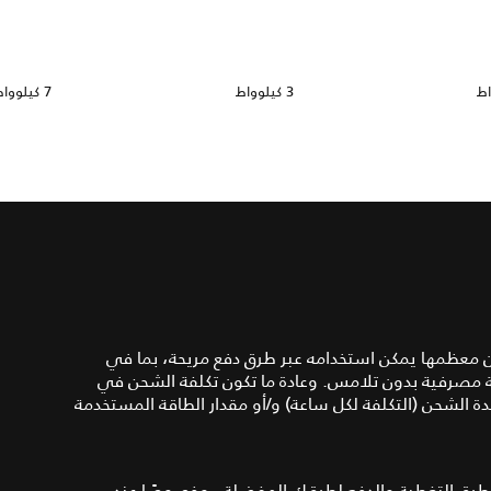
3 كيلوواط
7 كيلوواط
ن معظمها يمكن استخدامه عبر طرق دفع مريحة، بما في
ة مصرفية بدون تلامس. وعادة ما تكون تكلفة الشحن في
دة الشحن (التكلفة لكل ساعة) و/أو مقدار الطاقة المستخدمة
رق التغطية والدفع لطرقك المفضلة - وخصوصًا عند