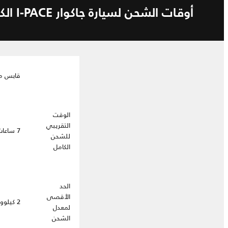
أوقات الشحن لسيارة جاكوار I-PACE الكهربائية بالكامل
قابس منزل
الوقت
التقريبي
7 ساعات
للشحن
الكامل
الحد
الأقصى
2 كيلوواط
لمعدل
الشحن