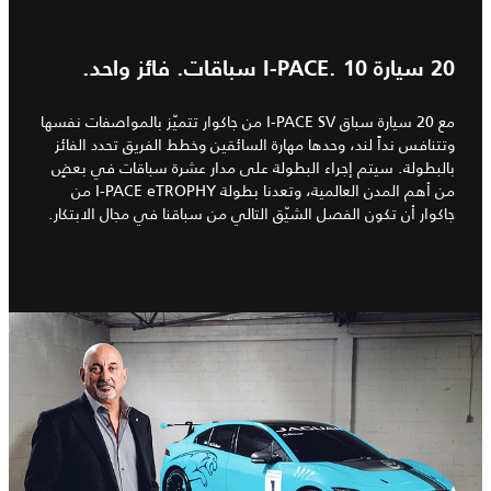
20 سيارة I‑PACE. 10 سباقات. فائز واحد.
مع 20 سيارة سباق I‑PACE SV من جاكوار تتميّز بالمواصفات نفسها
وتتنافس نداً لند، وحدها مهارة السائقين وخطط الفريق تحدد الفائز
بالبطولة. سيتم إجراء البطولة على مدار عشرة سباقات في بعضٍ
من أهم المدن العالمية، وتعدنا بطولة I‑PACE eTROPHY من
جاكوار أن تكون الفصل الشيّق التالي من سباقنا في مجال الابتكار.