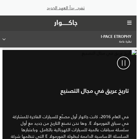
تفرد. بدأ العهد الجديد
I‑PACE ETROPHY
نظرة عامة
تاريخ عريق في مجال التصنيع
في العام 2016، كانت جاكوار أول مصنّع للسيارات الفاخرة للمشاركة
في سباق الفورمولا E. وها نحن نصنع التاريخ من جديد مع أول
سلسلة سباقات عالمية للسيارات الكهربائية بالكامل. وباعتبارها
السلسلة الأساسية الداعمة لبطولة الفورمولا E التي تنظمها شركة