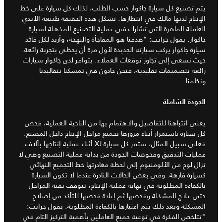
يتم تصنيع كل سيارة جاكوار حسب الطلب، لذلك كل سيارة على خط
الإنتاج لديها مالك في انتظارها. تشكل هذه الحقيقة طبيعة الأيدي
العاملة الماهرة التي تشارك في عملية التصنيع المذهلة لسيارة
جاكوار. يقول جرانت: "هدفنا هو المفاجأة والبهجة، وأريد لكل قائد
سيارة جاكوار يركب سيارته الجديدة لأول مرة أن يحظى بتجربة رائعة.
حيث نسعى إلى تجاوز توقعات العملاء. يتوافر لدى جاكوار سيارات
رائعة بتصميمات تقليدية، فنحن جادون في تمسكنا بتقاليدنا
ونظمنا.
الجودة الشاملة
يعني انتباهنا للتفاصيل والاهتمام بها من الناحية العملية، فحص
كل سيارة باستمرار أثناء مرورها بجميع مراحل الإنتاج داخل المصنع.
فعلى سبيل المثال، ستمر كل سيارة XJ أثناء عملية إنتاجها بآلاف
عمليات التدقيق وفحوصات الجودة من بداية عملية التصنيع وهي لا
تزال لوح من الألومنيوم إلى لحظة مغادرتها خط التجميع النهائي
كسيارة فارهة. وفي بعض الحالات النادرة عندما لا تكون السيارة
بالكفاءة المطلوبة في نهاية عملية الإنتاج، تتوقف بقية المراحل
حتى علاج المشكلة وفحصها ثم إعادة فحصها للتأكد من إصلاح
المشكلة وبعد ذلك يتم اعتبارها بالكفاءة المطلوبة. يقول جرانت:
"تتلخص الفكرة في توعية جميع العاملين بأهمية التركيز التام في