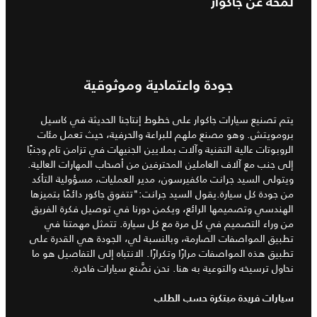
لمحة عن جاكوار
جودة واعتمادية وموثوقية
يتم تصنيع سيارات جاكوار على خطوط إنتاجنا الحديثة في كاسيل
برومويتش. وهو مصنع ملهم للبراعة والحرفية، حيث تعمل مئات
الروبوتات عالية التقنية وآلات بملايين الجنيهات في تزامن تام وجنبًا
إلى جنب مع آلاف العاملين المحترفين من أصحاب المهارات العالية.
ويتولى السيد جرانت ماكفيرسون، مدير العمليات، مسؤولية التأكد
من جودة كل سيارة.يقول السيد جرانت:"تتفوق جاكور دائمًا بتميزها
الهندسي وتصميمها الرائع، ويكمن دورنا في توصيل فكرة الفريق
من وراء التصميم في كل مرة مع كل سيارة. تتمثل مهمتنا في
تطبيق المواصفات الصارمة، وبالنسبة لي، الجودة هي القدرة على
تطبيق هذه المواصفات مرارًا وتكرارًا. الانتباه إلى التفاصيل هو ما
نحاول ترسيخه والتوعية به هنا. نحن نصَّنع سيارات فاخرة.
سيارات فريدة مبتكرة حسب الطلب