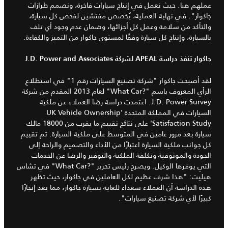
عملهم هنا. حيث نعمل في إنتاج سيارات فاخرة، ونصمم طرازات
جاكوار". في نهاية العملية، يُخصص مفتشين لفحص كل سيارة،
والتأكد من سلامة وعمل كل أجزائها، وضمان عدم وجود أي تلف
بالسيارة، وإنتاج كل سيارة وفقًا لمستوى جاكوار من التميز والكفاءة.
جاكوار تنفذ دراسة APEAL لشركة J.D. Power and Associates
لقد أصبحت جاكوار "شركة تصنيع السيارات رقم 1" في استطلاع
الرأي المعروف باسم "What Car?‎" لعام 2013 المقدم من شركة
J.D. Power Survey. اعتمدت دراسة رضا العملاء عن ملكية
السيارات في المملكة المتحدة 'UK Vehicle Ownership
Satisfaction Study' على نتائج تقييم ما يقرب من 18000 مالك
سيارة بعد مرور عامين في المتوسط على ملكية السيارة. تم تقييم
كل جوانب ملكية السيارة اعتبارًا من الأداء والتصميم والراحة إلى
الجودة والموثوقية وتكلفة الملكية والتوفير والرضا عن الخدمات
التي يوفرها الوكيل. ويصرح رئيس تحرير "What Car?‎" في تشاس
هيليت: "هذا شرف عظيم لكل العاملين في جاكوار، حيث تظهر
هذه الدراسة أن العملاء سعداء للغاية بسيارة جاكوار، مما يعد إنجازًا
كبيرًا لأي شركة تصنيع سيارات".