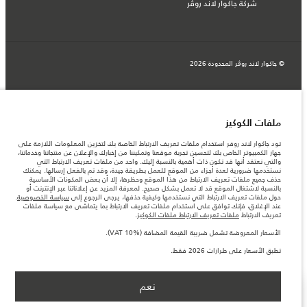
شركة جاكوار لاند روڤر
© جاكوار لاند روڨر المحدودة 2026
البحرين, السيارات الأوروبية
المعلومات والمواصفات والأسعار والألوان المذكورة على هذا الموقع قد تختلف من بلد إلى
آخر، كما أنّها قد تتغير بدون إشعار مسبق. الرجاء التواصل مع وكيلنا المحلي للتأكد من توفّرها
ملفات الكوكيز
والتحقق من الأسعار.
الأرقام المقدمة هي نتيجة لاختبارات المصنع الرسمية وفقاً لتشريعات الاتحاد الأوروبي. قد
تود جاكوار لاند روفر استخدام ملفات تعريف الارتباط الخاصة بك لتخزين المعلومات اللازمة على
يتباين استهلك الوقود الفعلي للمركبة عن ذلك المتحقق في تلك الاختبارات كما أن هذه
جهاز الكمبيوتر الخاص بك لتحسين تجربة موقعنا وتمكيننا من إخبارك والإعلان عن منتجاتنا وخدماتنا،
الأرقام بغرض المقارنة فحسب.
والتي نعتقد أنها قد تكون ذات أهمية بالنسبة إليك. واحد من ملفات تعريف الارتباط التي
نستخدمها ضرورية لعدة أجزاء من الموقع للعمل بطريقة جيدة، وقد تم بالفعل إرسالها. يمكنك
ملاحظة مهمة حول الصور والمواصفات. إن النقص العالمي في أشباه الموصلات يؤثر حاليًا
حذف جميع ملفات تعريف الارتباط من هذا الموقع وحظرها، إلا أن بعض المكونات الأساسية
في مواصفات تصميم السيارات وتوفر الخيارات وتوقيتات التصاميم. هذا ظرف ديناميكي
بالنسبة لاشتغال الموقع قد لا تعمل بشكل صحيح. لمعرفة المزيد عن إعلاناتنا عبر الإنترنت أو
للغاية، ونتيجة لذلك، قد لا تمثّل الصور المستخدَمة ضمن موقع الويب حاليًا المواصفات الحالية
حول ملفات تعريف الارتباط التي نستخدمها وكيفية حذفها، يرجى الرجوع إلى
سياسة الخصوصية
.
بالكامل بالنسبة إلى الميزات والخيارات والحلية ومجموعات الألوان. يرجى استشارة وكيلك الذي
عند الإغلاق، فإنك توافق على استخدام ملفات تعريف الارتباط بما يتماشى مع سياسة ملفات
سيتمكّن من تأكيد أي تقييدات حالية معك للسماح لك باتخاذ قرار مدروس
تعريف الارتباط
ملفات تعريف الارتباط ملفات الكوكيز
.
الأسعار المعروضة تشمل ضريبة القيمة المضافة (VAT).
الأسعار المعروضة تشمل ضريبة القيمة المضافة (VAT 10%).
الأسعار تنطبق فقط على الطرازات المصنعة في عام 2026.
تطبق الأسعار على طرازات 2026 فقط.‎
نعم
ابق على اطلاع
NEXT STEPS