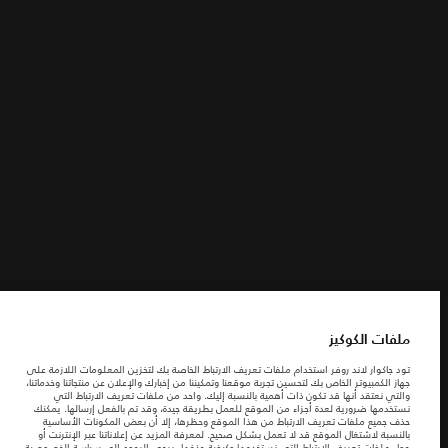
الشروط والأحكام
ابحث عنا
سياسة الخصوصية
ملفات الكوكيز
شركة جاكوارخريطة الموقع
شركة جاكوار لاند روڤر
© جاكوار لاند روڨر المحدودة 2026
ملفات الكوكيز
البحرين, السيارات الأوروبية
تود جاكوار لاند روفر استخدام ملفات تعريف الارتباط الخاصة بك لتخزين المعلومات اللازمة على
جهاز الكمبيوتر الخاص بك لتحسين تجربة موقعنا وتمكيننا من إخبارك والإعلان عن منتجاتنا وخدماتنا،
المعلومات والمواصفات والأسعار والألوان المذكورة على هذا الموقع قد تختلف من بلد إلى
والتي نعتقد أنها قد تكون ذات أهمية بالنسبة إليك. واحد من ملفات تعريف الارتباط التي
آخر، كما أنّها قد تتغير بدون إشعار مسبق. الرجاء التواصل مع وكيلنا المحلي للتأكد من توفّرها
نستخدمها ضرورية لعدة أجزاء من الموقع للعمل بطريقة جيدة، وقد تم بالفعل إرسالها. يمكنك
والتحقق من الأسعار.
حذف جميع ملفات تعريف الارتباط من هذا الموقع وحظرها، إلا أن بعض المكونات الأساسية
الأرقام المقدمة هي نتيجة لاختبارات المصنع الرسمية وفقاً لتشريعات الاتحاد الأوروبي. قد
بالنسبة لاشتغال الموقع قد لا تعمل بشكل صحيح. لمعرفة المزيد عن إعلاناتنا عبر الإنترنت أو
يتباين استهلك الوقود الفعلي للمركبة عن ذلك المتحقق في تلك الاختبارات كما أن هذه
حول ملفات تعريف الارتباط التي نستخدمها وكيفية حذفها، يرجى الرجوع إلى
سياسة الخصوصية
.