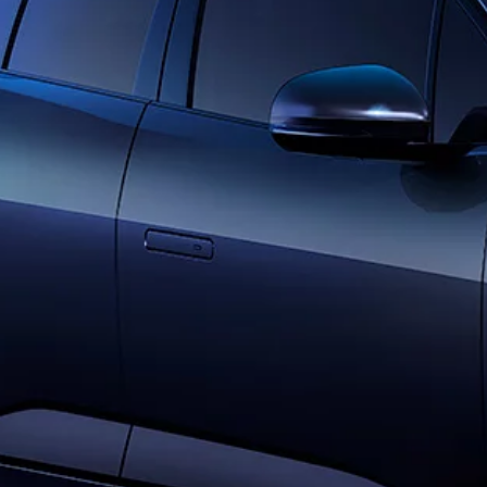
مقالات
تطبيق أردحي
يوتوب
اعتمادية جاكوار
السيارات المستقبلية
فيسبوك
تجارب جاكوار
تويتر
نظرة عامة
في مقعد القيادة
لنكد إن
احجز تجربة قيادة
الإبداع والتكنولوجيا
INCONTROL
السيارات الكهربائية
عمليات السيارات الخاصة