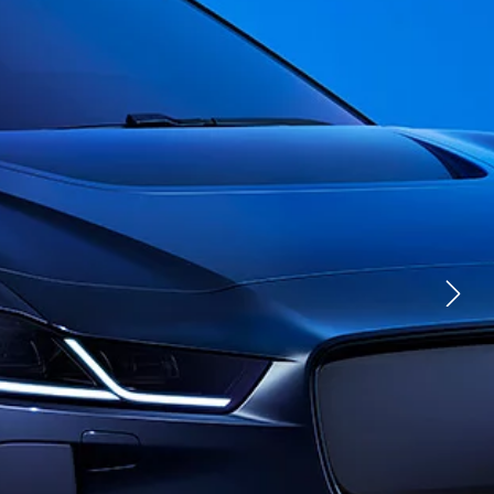
جاكوار I‑PACE
عروض الس
جاكوار F-TYPE
عروض الم
عمليات السيارات الخاصة
عروض تشك
سياراتنا
الخدمات ال
سيارات الصالون
الاستكش
سيارات الرياضية المتعددة الاستخدامات
القطر
كيف تشتري
السيارات الكهربائية
احجز تجربة
حقبة جديدة
ابق على ا
الأسطول 
نظرة عامة
نهجنا
اتصل بنا
التسوق عب