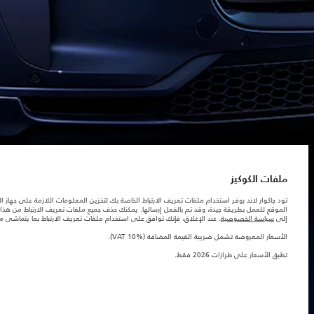
السيارات 
السيارات 
تشكيلة جا
إكسسوارا
الوظائف
الشروط والأحكام
ابحث عنا
سياسة الخصوصية
ملفات الكوكيز
شرك
© جاكوار لاند روڨر المحدودة 2026
ملفات الكوكيز
تود جاكوار لاند روفر استخدام ملفات تعريف الارتباط الخاصة بك لتخزين المعلومات اللازمة على جهاز ال
البحرين, السيارات الأوروبية
الموقع للعمل بطريقة جيدة، وقد تم بالفعل إرسالها. يمكنك حذف جميع ملفات تعريف الارتباط من هذا ا
إلى
سياسة الخصوصية
. عند الإغلاق، فإنك توافق على استخدام ملفات تعريف الارتباط بما يتماشى 
المعلومات والمواصفات والأسعار والألوان المذكورة على هذا الموقع قد تختلف من بلد إلى آخر، كما أنّ
الأرقام المقدمة هي نتيجة لاختبارات المصنع الرسمية وفقاً لتشريعات الاتحاد الأوروبي. قد يتباين ا
الأسعار المعروضة تشمل ضريبة القيمة المضافة (VAT 10%).
ملاحظة مهمة حول الصور والمواصفات. إن النقص العالمي في أشباه الموصلات يؤثر حاليًا في مواصفات 
تطبق الأسعار على طرازات 2026 فقط.‎
والخيارات والحلية ومجموعات الألوان. يرجى استشارة وكيلك الذي سيتمكّن من تأكيد أي تقييدات حالية 
الأسعار المعروضة تشمل ضريبة القيمة المضافة (VAT).
الأسعار تنطبق فقط على الطرازات المصنعة في عام 2026.