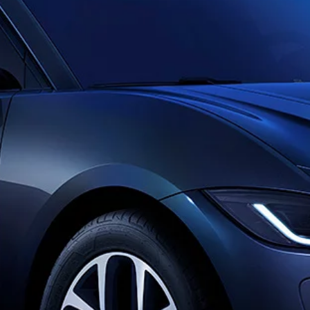
يارات المستعملة
INCONTROL
الكين
الخدمة والصيانة
يلة جاكوار
مالية
خدمة الصيانة
خطط الصيانة
اف
احجز موعد صيانة
 عبر الإنترنت
تحديثات البرامج
 قيادة
أنظمة المعلومات والترفيه
طلاع
ترقية مجانية لتطبيق INCONTROL
الأسئلة المتداولة
والأعمال
الضمان
ضمان جاكوار
الضمان الممدد الاختياري
ر الإنترنت
المساعدة