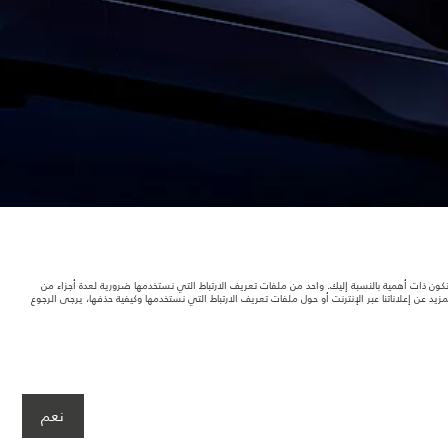
د تكون ذات أهمية بالنسبة إليك. واحد من ملفات تعريف الارتباط التي نستخدمها ضرورية لعدة أجزاء من
 عن إعلاناتنا عبر الإنترنت أو حول ملفات تعريف الارتباط التي نستخدمها وكيفية حذفها، يرجى الرجوع
لصور المستخدَمة ضمن موقع الويب حاليًا المواصفات الحالية بالكامل بالنسبة إلى الميزات
نعم
صمّم سيارتك