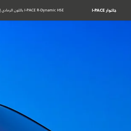
I-PACE R-Dynamic HSE باللون الرمادي إيجر.
جاكوار I-PACE
السيارات
الشراء
المالكون
ال
السيارات
جاكوار I‑PACE
معرض الصور
السيارات
العروض و
جاكوار F-PACE
عروض السي
جاكوار E-PACE
تقدير حسا