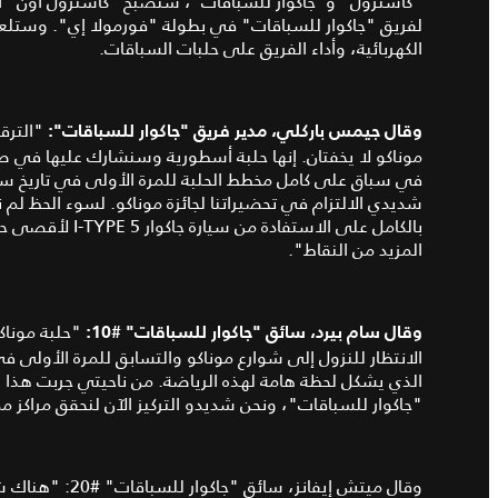
"كاسترول" و"جاكوار للسباقات"، ستصبح "كاسترول أون" ال
لفريق "جاكوار للسباقات" في بطولة "فورمولا إي". وستلعب
الكهربائية، وأداء الفريق على حلبات السباقات.
"الترق
وقال جيمس باركلي، مدير فريق
"
جاكوار للسباقات
":
موناكو لا يخفتان. إنها حلبة أسطورية وسنشارك عليها في صن
في سباق على كامل مخطط الحلبة للمرة الأولى في تاريخ سيار
شديدي الالتزام في تحضيراتنا لجائزة موناكو. لسوء الحظ لم 
بالكامل على الاست
المزيد من النقاط".
"حلبة موناك
وقال سام بيرد، سائق
"
جاكوار للسباقات
" #10:
الانتظار للنزول إلى شوارع موناكو والتسابق للمرة الأولى في
الذي يشكل لحظة هامة لهذه الرياضة. من ناحيتي جربت هذا ا
"جاكوار للسباقات"، ونحن شديدو التركيز الآن لنحقق مراكز مم
وقال ميتش إيفانز