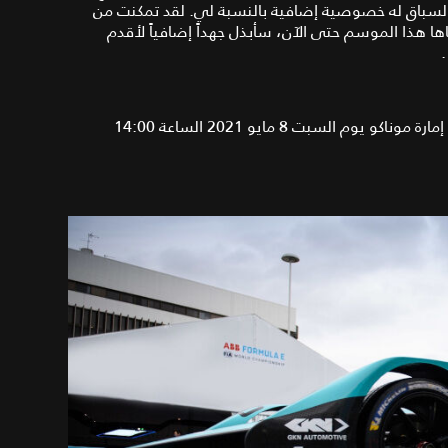
ا السباق له خصوصية إضافية بالنسبة لي. لقد تمكنت من
ا هذا الموسم حتى الآن، سأبذل جهداً إضافياً لأقدم
.
تنطلق الجولة السابعة من "بطولة العالم للفورمولا إي" في إمارة موناكو يوم السبت 8 مايو 2021 الساعة 14:00