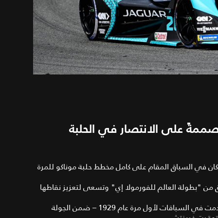
صممةً على الانتصار في الحلبة
كان في السباق المقام على كامل مخطط حلبة موناكو للمرة
ق من "بطولة العالم للفورمولا إي" وتسعى لتعزيز نقاطها
الفريق يتسابق على شوارع مونتي كارلو – التي استخدمت في السباقات لأول مرة عام 1929 – ضمن الجولة