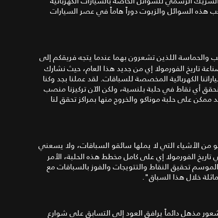
شريك الرسمي للسوائل الخاصة بالسيارات الكهربائية
 هذه السوائل والزيوت دوراً هاماً في عصر السيارات
ب والحماسة اللذين تشعرون بهما عندما يتجه فريقكم إلى
اعة تاريخ الفورمولا إي من جديد هذا العام، حيث نشارك
اتنا الكهربائية المخصصة للسباقات. لقد عملنا بجد وكنا
نحقق أي نقاط في حلبة بلنسية، ولكن الآن تركيزنا منصب
فادة من سيارة جاكوار I-TYPE 5 لأقصى حد ممكن على حلبة موناكو والخروج منها بمراكز تحقق لنا
و من الأشياء التي لا يملها سائقو السباقات، ولا يسعني
 تاريخ الفورمولا إي على كامل مخطط هذه الحلبة، الأمر
لموسم تحقيق النقاط والتتويجات والفوز بالسباقات مع
اثلة خلال هذا السباق".
، سائق "جاكوار للسباقات" #20: "هناك شعور مذهل دائماً يرافق العود إلى التسابق على شوارع