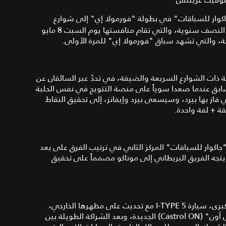
كوار للسباقات" في بطولة "فورمولا إي" إلى شوارع
مونتي كارلو من أجل جائزة موناكو الكبرى للسيارات الكهربائية النصف سنوية، والتي تقام منافستها يوم السبت 8 مايو
 ذات الشوارع السريعة والضيقة، في تحدّ عبر السائقان عن
بق عندما صعدا سوياً على منصة التتويج في نفس الحلبة
ي 2" (GP2)، في الجولة التي فاز بها بيرد، وسيسعى بيرد وإيفانز، إلى تحقيق النقاط
اكوار للسباقات" المركز الثاني في ترتيب الفرق على بعد
تجه الفريق البريطاني إلى موناكو مصمماً على تحقيق
وسيستخدم "جاكوار للسباقات"، الجديد على جائزة موناكو الكبرى، سيارة I-TYPE 5 مع تحديث على مظهرها الخارجي،
وذلك مع إطلاق شريك الفريق "كاسترول" لعلامة "كاسترول أون" (Castrol ON) الجديدة، وبعد الشراكة الطويلة بين