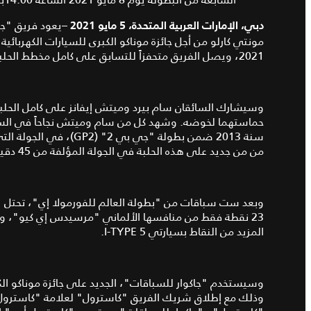
يعود فريق "جا
دبي، الإمارات العربية المتحدة،
5
مايو
2021 –
2021، ويصل الفريق متحفزاً للتسابق على كامل مخطط الحلبة، والتي تشهد سباق "فورمولا إي" للمرة الأولى.
وسيشارك السائقان سام بيرد وميتش إيفانز على كامل الحلبة
حماستهما لخوضه. وشهد كل من سام وميتش نجاحاً في السا
سنة 2013 ضمن بطولة "جي ب
من من جديد على هذه الحلبة في الجولة المؤلفة من 45 دقيقة + لفة واحدة.
وبعد ست سباقات من "بطولة العالم للفورمولا إي"، تحتل "ج
23 نقطة فقط من منافسها الألماني "مرسيدس إي كيو"، وي
المزيد من النقاط بسيارتي I-TYPE 5.