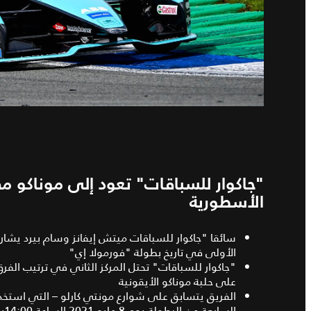
"جاكوار للسباقات" تعود إلى موناكو م
الأسطورية
سائقا "جاكوار للسباقات ميتش إيفانز وسام بيرد يشار
الأولى في تاريخ بطولة "فورمولا إي"
"جاكوار للسباقات" تحتل المركز الثاني في ترتيب الفر
على حلبة موناكو الأيقونية
السابعة من البطولة يوم 8 مايو 2021 الساعة 14:00بتوقيت غرينتش