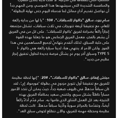
والمنافسة الشديدة التي سيشهدها هذا الموسم، ومن المهم جداً
أن نواصل تقديم أداءٍ مماثل لما قدمناه اليوم حتى نهاية البطولة".
"يا لها من بداية رائعة
سام بيرد، سائق
"
جاكوار للسباقات
"
،
#10:
للعام، مع تحقيقنا أربعة تتويجات في ثلاث سباقات، تشكل مجتمعة
إنجازاً رائعاً بصراحة لفريق ‘جاكوار للسباقات‘. على كل من في الفريق
أن يشعر بالفخر، فعمل الفريق الجماعي هو ما جعلنا بهذه القوة
على حلبة السباق، لذلك أتقدم بتهانيّ لجميع المساهمين في هذا
الفوز. ولكن الأمر لا ينتهي هنا، لدينا سيارة رائعة هي جاكوار I-
TYPE 5 وسباق آخر يوم غدٍ يشكّل فرصة جديدة لنحاول تحقيق إنجاز
عظيم من جديد".
"إنها لحظة عظيمة
ميتش إيفانز، سائق
"
جاكوار للسباقات
"
،
#20:
للفريق مع تحقيقنا أول تتويج مزدوج في بطولة ‘فورمولا إي‘، لقد
كان سباقاً مذهلاً في ظروف صعبة جداً، حيث يمكن أن تتخذ الأمور
مساراً خاطئاً بشكل سريع، ولكنني سعيد بمكافأة الفريق بهذه
النتيجة بعد كل العمل الشاق الذي قاموا به. سام قدّم أداءً رائعاً
أيضاً، وتقدّمنا بالمراكز سويةً وأدّينا سباقاً مذهلاً. كانت لحظة
عظيمة ومحطة مهمة للفريق، والآن نتطلع لخوض سباق الغد".