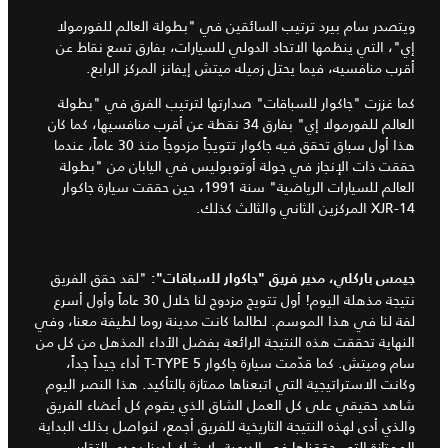
ويتصدر سام بيرد ترتيب السائقين في "بطولة العالم للفورمولا
إي"، التي ينظمها الاتحاد الدولي للسيارات، بفارق تسع نقاط عن
أقرب منافسيه، فيما يحتل زميله ميتش إيفانز المركز الرابع.
كما غززت "جاكوار للسباقات" صدارتها لترتيب الفرق في "بطولة
العالم للفورمولا إي" بفارق 34 نقطة عن أقرب منافسيها، كما كان
هذا أول سباق تحقق فيه جاكوار تتويجاً مزدوجاً منذ 30 عاماً، عندما
حققت ذات الإنجاز في جولة أوتوبوليس في اليابان من "بطولة
العالم للسيارات الرياضية" سنة 1991، حين حققت سيارة جاكوار
XJR-14 المركزين الثاني والثالث كذلك.
"لقد حقق الفريق
جيمس باركلي، مدير فريق
"
جاكوار للسباقات
":
نتيجة مذهلة اليوم! أول تتويج مزدوج لنا خلال 30 عاماً وأول أسرع
لفة لنا في هذا الموسم. لطالما كانت مدينة روما لطيفة معنا، وفي
النهاية تحققت هذه النتيجة الرائعة بفضل الأداء المذهل من كل من
سام وميتش. كما قدّمت سيارة جاكوار T-TYPE 5 أداء جيداً جداً،
وكانت الاستراتيجية التي اتبعناها ممتازة بالتأكيد. هذا النصر اليوم
شاهد حقيقي على كل العمل الشاق الذي يقوم كل أعضاء الفريق
والذي أدى لهذه النتيجة التاريخية للفريق أجمع، لنواصل بذلك البداية
الممتازة التي حققناها في الدرعية. لا شك لدينا بمدى التقارب