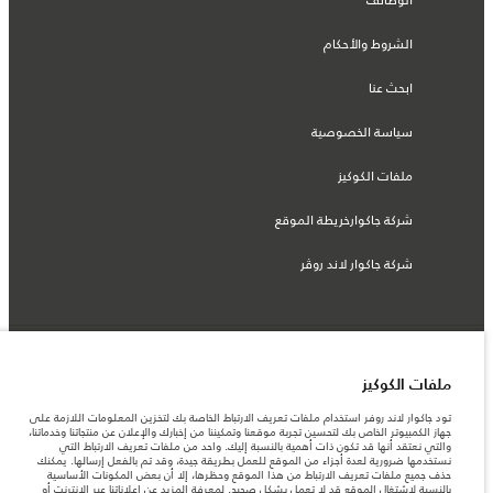
الوظائف
الشروط والأحكام
ابحث عنا
سياسة الخصوصية
ملفات الكوكيز
شركة جاكوارخريطة الموقع
شركة جاكوار لاند روڤر
© جاكوار لاند روڨر المحدودة 2026
ملفات الكوكيز
البحرين, السيارات الأوروبية
تود جاكوار لاند روفر استخدام ملفات تعريف الارتباط الخاصة بك لتخزين المعلومات اللازمة على
جهاز الكمبيوتر الخاص بك لتحسين تجربة موقعنا وتمكيننا من إخبارك والإعلان عن منتجاتنا وخدماتنا،
المعلومات والمواصفات والأسعار والألوان المذكورة على هذا الموقع قد تختلف من بلد إلى
والتي نعتقد أنها قد تكون ذات أهمية بالنسبة إليك. واحد من ملفات تعريف الارتباط التي
آخر، كما أنّها قد تتغير بدون إشعار مسبق. الرجاء التواصل مع وكيلنا المحلي للتأكد من توفّرها
نستخدمها ضرورية لعدة أجزاء من الموقع للعمل بطريقة جيدة، وقد تم بالفعل إرسالها. يمكنك
والتحقق من الأسعار.
حذف جميع ملفات تعريف الارتباط من هذا الموقع وحظرها، إلا أن بعض المكونات الأساسية
الأرقام المقدمة هي نتيجة لاختبارات المصنع الرسمية وفقاً لتشريعات الاتحاد الأوروبي. قد
بالنسبة لاشتغال الموقع قد لا تعمل بشكل صحيح. لمعرفة المزيد عن إعلاناتنا عبر الإنترنت أو