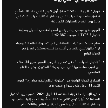
فريق "جاكوار للسباقات" يحقق أول تتويج ثنائي منذ 30 عاماً مع
تحقيق سام بيرد للمركز الثاني وميتش إيفانز للمركز الثالث في
جائزة روما الكبرى للسيارات الكهربائية
النيوزيلندي ميتش إيفانز يحقق أسرع لفة في السباق بسيارة
جاكوار I-TYPE 5 بتوقيت 1:42.387
سام بيرد يتصدر ترتيب السائقين في "بطولة العالم للفورمولا
إي" بفارق تسع نقاط عن أقرب منافسيه وميتش إيفانز في
المركز الرابع
"جاكوار للسباقات" تعزز صدارتها لترتيب الفرق بفارق 34 نقطة
عن أقرب منافسيها "دي إس تيكيتاه" الفائزين ببطولة العام
الماضي
انطلاق الجولة الرابعة من "بطولة العالم للفورمولا إي" اليوم
الأحد 11 أبريل على شوارع مدينة روما
حقق فريق "جاكوار
دبي، الإمارات العربية المتحدة،
11
أبريل
2021 –
للسباقات" أول تتويج ثنائي منذ 30 عاماً، وذلك مع إنهاء سام بيرد
وميتش إيفانز لسباق روما في المركزين الثاني والثالث على