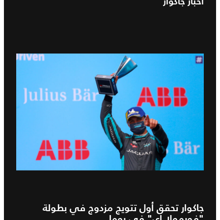
اخبار جاكوار
جاكوار تحقق أول تتويج مزدوج في بطولة
"فورمولا إي" في روما