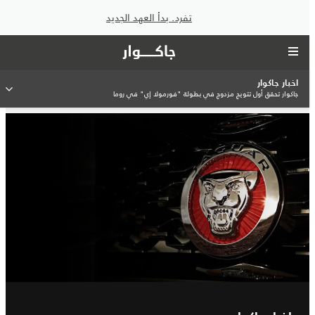
تفرد. بدأ العهد الجديد
اخبار جاكوار
جاكوار تحقق أول تتويج مزدوج في بطولة "فورمولا إي" في روما