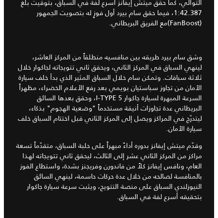
التوالي، كما حقق ميتش إيفانز أسرع لفة في السباق، بتوقيت بلغ
1:42.387، فيما حقق سام بيرد أول فوزٍ له بتصويت الجمهور
(FanBoost)مع الفريق البريطاني.
وشق سام بيرد طريقه بين منافسيه منطلقاً من المركز العاشر،
لينهي السباق في المركز الثاني، ويحقق ثاني تتويجاته لجاكوار خلال
ثلاثة سباقات. وتمكن سام خلال السباق المثير الذي بدأ خلف سيارة
الأمان من تجاوز سباستيان بويمي بعد رفع الأعلام الخضراء، مظهراً
السرعة المبهرة لسيارة جاكوار I-TYPE 5، وحقق بعدها السائق
البريطاني عدة تجاوزات أنيقة مستخدماً "وضعية الهجوم" بذكاء،
ليتدرّج في المراكز ويصل إلى المركز الثاني قبل اختتام السباق خلف
سيارة الأمان.
وقدّم ميتش إيفانز بدوره أداءً مبهراً على حلبة السباق، متقدّماً تسعة
مراكز من المركز الثاني عشر إلى الثالث، ليحقق ثاني تتويجاته لهذا
العام، ونافس إيفانز كلاً من فاندورن وفريجنز بشدة، واستطاع الفوز
بالمنافسة لصالحه من خلال عدة حركات حاسمة، لينهي السائق
النيوزلندي السباق على منصة التتويج، ويثبت سرعة سيارة جاكوار
بتحقيقه أسرع لفة في السباق.