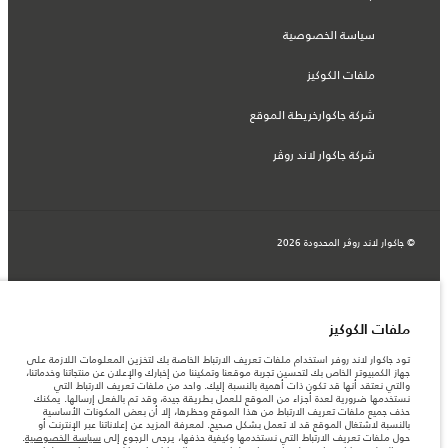
سياسة الخصوصية
ملفات الكوكيز
شركة جاكوارخريطة الموقع
شركة جاكوار لاند روڤر
© جاكوار لاند روڨر المحدودة 2026
البحرين, السيارات الأوروبية
المعلومات والمواصفات والأسعار والألوان المذكورة على هذا الموقع قد تختلف من بلد إلى
آخر، كما أنّها قد تتغير بدون إشعار مسبق. الرجاء التواصل مع وكيلنا المحلي للتأكد من توفّرها
ملفات الكوكيز
والتحقق من الأسعار.
الأرقام المقدمة هي نتيجة لاختبارات المصنع الرسمية وفقاً لتشريعات الاتحاد الأوروبي. قد
تود جاكوار لاند روفر استخدام ملفات تعريف الارتباط الخاصة بك لتخزين المعلومات اللازمة على
يتباين استهلك الوقود الفعلي للمركبة عن ذلك المتحقق في تلك الاختبارات كما أن هذه
جهاز الكمبيوتر الخاص بك لتحسين تجربة موقعنا وتمكيننا من إخبارك والإعلان عن منتجاتنا وخدماتنا،
الأرقام بغرض المقارنة فحسب.
والتي نعتقد أنها قد تكون ذات أهمية بالنسبة إليك. واحد من ملفات تعريف الارتباط التي
نستخدمها ضرورية لعدة أجزاء من الموقع للعمل بطريقة جيدة، وقد تم بالفعل إرسالها. يمكنك
ملاحظة مهمة حول الصور والمواصفات. إن النقص العالمي في أشباه الموصلات يؤثر حاليًا
حذف جميع ملفات تعريف الارتباط من هذا الموقع وحظرها، إلا أن بعض المكونات الأساسية
في مواصفات تصميم السيارات وتوفر الخيارات وتوقيتات التصاميم. هذا ظرف ديناميكي
بالنسبة لاشتغال الموقع قد لا تعمل بشكل صحيح. لمعرفة المزيد عن إعلاناتنا عبر الإنترنت أو
للغاية، ونتيجة لذلك، قد لا تمثّل الصور المستخدَمة ضمن موقع الويب حاليًا المواصفات الحالية
حول ملفات تعريف الارتباط التي نستخدمها وكيفية حذفها، يرجى الرجوع إلى
سياسة الخصوصية
.
بالكامل بالنسبة إلى الميزات والخيارات والحلية ومجموعات الألوان. يرجى استشارة وكيلك الذي