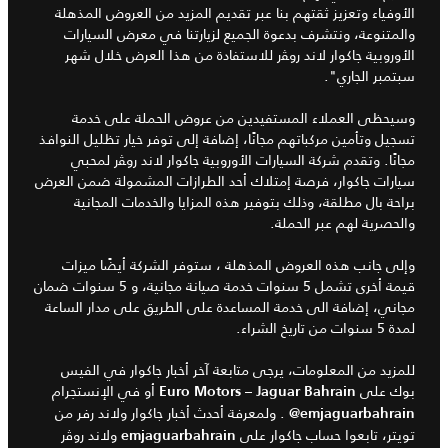
الأوفياء وتعزيز ثقتهم بنا عبر تقديم المزيد من العروض المذهلة
والمتنوعة، ونتشرف بدعوة الجميع لزيارتنا في معرض السيارات
الأوروبية جاكوار لاند روﭭر للاستفادة من هذا العرض خلال شهر
سبتمبر الجاري".
وسيحظى العملاء المستفيدين من عروض الحملة على خدمة
تسجيل وتأمين مركباتهم مجانًا، إضافة إلى توفر خيار تظليل النوافذ
مجانًا. وتقدم شركة السيارات الأوروبية جاكوار لاند روﭭر لمحبي
سيارات جاكوار، فرصة إمتلاك أحد الطرازات المشمولة ضمن العرض
براحة بال مطلقة، وذلك بتوفير هذه المزايا والخدمات المجانية
والحصرية لهم عبر الحملة.
وإلى جانب هذه العروض المذهلة ، ستوفر الشركة أيضًا ميزات
قيمة أخرى تشمل 5 سنوات خدمة صيانة مجانية، و 5 سنوات ضمان
مجاني، إضافة الى خدمة المساعدة على الطريق على مدار الساعة
لمدة 5 سنوات من تاريخ الشراء.
للمزيد من المعلومات، يرجى متابعة آخر أخبار جاكوار في الفيس
بوك على
–
أو في الإنستجرام
Euro Motors
Jaguar Bahrain
. ولمعرفة أحدث أخبار جاكوار ولاند رفر من
emjaguarbahrain@
تويتر، تابعوا حساب جاكوار على
ولاند روﭬر
emjaguarbahrain