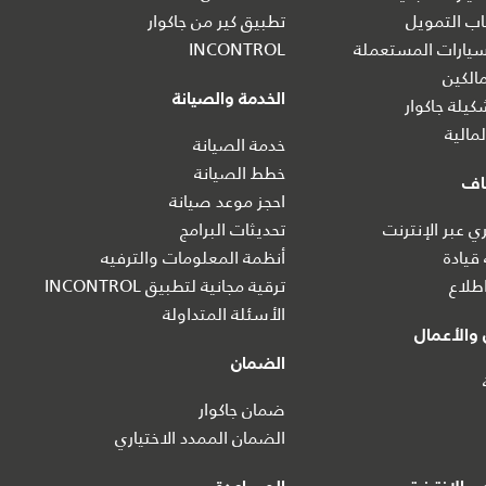
ب التمويل
تطبيق كير من جاكوار
يارات المستعملة
INCONTROL
الكين
الخدمة والصيانة
يلة جاكوار
مالية
خدمة الصيانة
خطط الصيانة
اف
احجز موعد صيانة
 عبر الإنترنت
تحديثات البرامج
 قيادة
أنظمة المعلومات والترفيه
طلاع
ترقية مجانية لتطبيق INCONTROL
الأسئلة المتداولة
والأعمال
الضمان
ضمان جاكوار
الضمان الممدد الاختياري