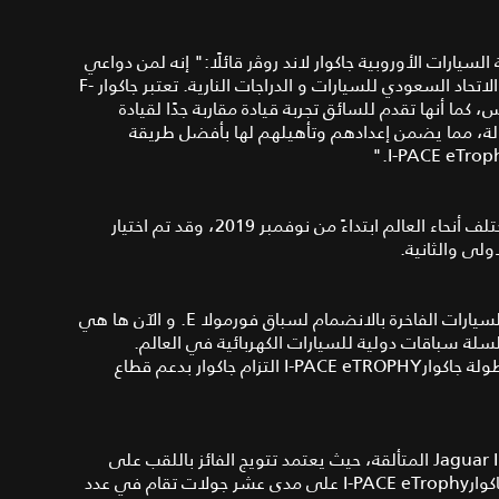
يارات الأوروبية جاكوار لاند روﭬر قائلًا:" إنه لمن دواعي
فخرنا و اعتزازنا دعم عملية الاختيار الأولية للسائقين من قبل الاتحاد السعودي للسيارات و الدراجات النارية. تعتبر جاكوار F-
سلس، كما أنها تقدم للسائق تجربة قيادة مقاربة جدًا لقيادة
ولة، مما يضمن إعدادهم وتأهيلهم لها بأفضل طريقة
تتألف البطولة من 10 جولات تقام في عدد من المدن في مختلف أنحاء العالم ابتداءً من نوفمبر 2019، وقد تم اختيار
ولى والثانية.
في عام 2016 نجحت جاكوار في أن تكون أول شركة مصنعة للسيارات الفاخرة بالانضمام لسباق فورمولا E. و الآن ها هي
 سلسلة سباقات دولية للسيارات الكهربائية في العالم.
وبصفتها الراعي الرئيسي لبطولة سباق الفورمولا E، تعزز بطولة جاكوارI-PACE eTROPHY التزام جاكوار بدعم قطاع
تشهد البطولة مواجهة 20 سيارة متماثلة من طراز Jaguar I PACE SV المتألقة، حيث يعتمد تتويج الفائز باللقب على
المهارات والتكتيكات الخاصة بالسائق وفريقه. تنظم بطولة جاكوارI-PACE eTrophy على مدى عشر جولات تقام في عدد