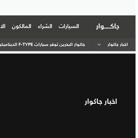
السيارات
الشراء
المالكون
ال
اخبار جاكوار
جاكوار البحرين توفر سيارات F-TYPE الديناميكية لعملية اختيار سائقي الفريق السعودي لسباق I-PACE ETROPHY
اخبار جاكوار