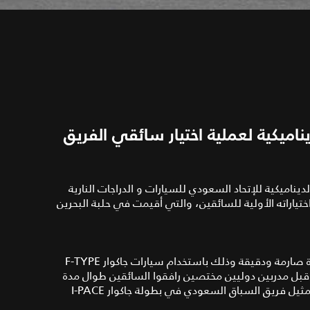
البحرين توفر سيارات F-TYPE الديناميكية لعملية اختيار سائقي الفريق
نت شركة السيارات الأوروبية عن تقديمها جاكوار F‑TYPE الديناميكية للإتحاد السعودي للسيارات و الدراجات النارية
ياراته الأولية للسائقين، والتي أقيمت في حلبة البحرين
شهدت العملية خضوع 10 سائقين سعوديين لاختبارات قيادة صارمة ودقيقة وذلك باستخدام سيارات جاكوار F-TYPE
ن قبل مدربين دوليين مختصين رافقوا السائقين طوال مدة
الإختبار. وفي النهاية تم اختيار اثنين من أفضل المشاركين لتمثيل فريق السباق السعودي في بطولة جاكوار I-PACE