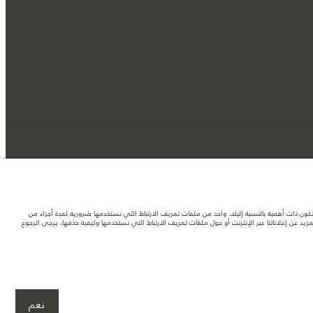
د تكون ذات أهمية بالنسبة إليك. واحد من ملفات تعريف الارتباط التي نستخدمها ضرورية لعدة أجزاء من
 عن إعلاناتنا عبر الإنترنت أو حول ملفات تعريف الارتباط التي نستخدمها وكيفية حذفها، يرجى الرجوع
لصور المستخدَمة ضمن موقع الويب حاليًا المواصفات الحالية بالكامل بالنسبة إلى الميزات
نعم