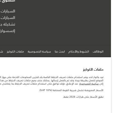
التسوق عب
السيارات 
السيارات 
تشكيلة جا
إكسسوارا
الوظائف
الشروط والأحكام
ابحث عنا
سياسة الخصوصية
ملفات الكوكيز
شرك
© جاكوار لاند روڨر المحدودة 2026
ملفات الكوكيز
تود جاكوار لاند روفر استخدام ملفات تعريف الارتباط الخاصة بك لتخزين المعلومات اللازمة على جهاز ال
البحرين, السيارات الأوروبية
الموقع للعمل بطريقة جيدة، وقد تم بالفعل إرسالها. يمكنك حذف جميع ملفات تعريف الارتباط من هذا ا
إلى
سياسة الخصوصية
. عند الإغلاق، فإنك توافق على استخدام ملفات تعريف الارتباط بما يتماشى 
المعلومات والمواصفات والأسعار والألوان المذكورة على هذا الموقع قد تختلف من بلد إلى آخر، كما أنّ
الأرقام المقدمة هي نتيجة لاختبارات المصنع الرسمية وفقاً لتشريعات الاتحاد الأوروبي. قد يتباين ا
الأسعار المعروضة تشمل ضريبة القيمة المضافة (VAT 10%).
ملاحظة مهمة حول الصور والمواصفات. إن النقص العالمي في أشباه الموصلات يؤثر حاليًا في مواصفات 
تطبق الأسعار على طرازات 2026 فقط.‎
والخيارات والحلية ومجموعات الألوان. يرجى استشارة وكيلك الذي سيتمكّن من تأكيد أي تقييدات حالية 
الأسعار المعروضة تشمل ضريبة القيمة المضافة (VAT).
الأسعار تنطبق فقط على الطرازات المصنعة في عام 2026.