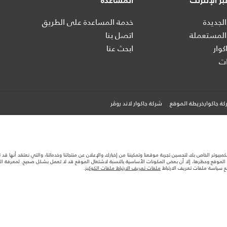
ر الإنترنت
المساعدة
الجديدة
خدمة المساعدة على الطريق
المستعملة
اتصل بنا
كوار
ابحث عنا
ت
ة جاكوارخريطة الموقع
شركة جاكوار لاند روڤر
كمبيوتر الخاص بك لتحسين تجربة موقعنا وتمكيننا من إخبارك والإعلان عن منتجاتنا وخدماتنا، والتي نعتقد أنها ق
لموقع وحظرها، إلا أن بعض المكونات الأساسية بالنسبة لاشتغال الموقع قد لا تعمل بشكل صحيح. لمعرفة المزيد
مع سياسة ملفات تعريف الارتباط
ملفات تعريف الارتباط ملفات الكوكيز
.
ها قد تتغير بدون إشعار مسبق. الرجاء التواصل مع وكيلنا المحلي للتأكد من توفّرها والتحقق من الأسعار.
ستهلك الوقود الفعلي للمركبة عن ذلك المتحقق في تلك الاختبارات كما أن هذه الأرقام بغرض المقارنة فحسب.
تصميم السيارات وتوفر الخيارات وتوقيتات التصاميم. هذا ظرف ديناميكي للغاية، ونتيجة لذلك، قد لا تمثّل ا
معك للسماح لك باتخاذ قرار مدروس