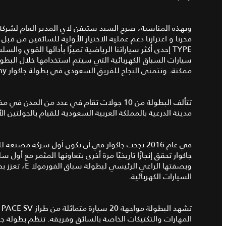
وبهذه المناسبة، صرح السيد ستيفن لاي المدير العام لشركة الس
TYPE إحدى أكثر سياراتنا الرياضية تميزًا بأدائها القوي وال
سيارات السباق الكهربائية التي سيتم استخدامها خلال البط
ممكنة. ونتمنى النجاح للفريق السعودي في بطولة جاكوار I-PACE eTrophy."
مدينة الدرعية بالمملكة العربية السعودية للقيام بالجولتين الأ
جاكوار تحقق إنجازًا تاريخيًا مرة أخرى بتعاونها المثمر مع أول
السيارات الكهربائية.