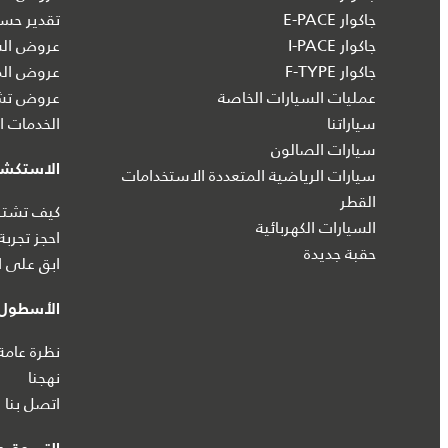
جاكوار E-PACE
تقدير حسا
جاكوار I‑PACE
عروض الس
جاكوار F-TYPE
عروض الم
عمليات السيارات الخاصة
عروض تشك
سياراتنا
الخدمات ال
سيارات الصالون
الاستكش
سيارات الرياضية المتعددة الاستخدامات
القطر
كيف تشتري
السيارات الكهربائية
احجز تجربة
حقبة جديدة
ابق على ا
الأسطول 
نظرة عامة
نهجنا
اتصل بنا