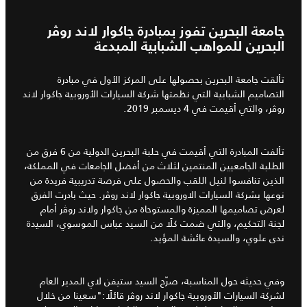
جامعة البحرين تفوز بمبادرة جاكوار لاند روﭬر
البحرين للمواهب الشبابية المبدعة
تألقت جامعة البحرين بحصولها على المركز الأول في مبادرة
التصاميم الشبابية التي نظمتها شركة السيارات الأوروبية جاكوار لاند
روﭬر، والتي أقيمت في 4 ديسمبر 2019.
تألفت المبادرة التي أقيمت في حلبة البحرين الدولية من 6 فرق من
الطلبة الجامعيين المنتمين لثلاث من أفضل الجامعات في المملكة،
الذين تنافسوا لنيل اللقب والحصول على فرصة تدريبية فريدة من
نوعها بشركة السيارات الاوروبية جاكوار لاند روﭬر. حيث بادرت الفرق
لعرض تصاميمها المميزة والمستوحاة من جاكوار ولاند روﭬر أمام
لجنة التحكيم، والتي ضمت كلًا من السيد عباس الموسوي، السيدة
ندى علوي، والسيدة عائشة المؤيد.
وفي حديثه حول المناسبة، صرّح السيد ستيفن لاي المدير العام
لشركة السيارات الأوروبية جاكوار لاند روﭬر قائلًا:"سعينا من خلال