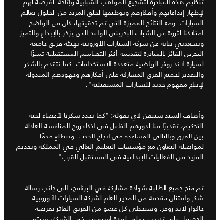
تنظيم هذه المبادرة لتشجيع المواهب الشبابية وإتاحة الفرصة لهم
لإظهار إبداعاتهم وأفكارهم وتوظيفها لخلق المزيد من الحلول بعالم
السيارات. ومع النتائج المميزة التي تم تحقيقها، كان من الواضح
امتلاكنا لثروة من الشباب البحريني الواعد الذي يزخر بالإبداع والتميز.
ويسعدني نيابة عن شركة السيارات الأوروبية تهنئة فريق جامعة
البحرين الفائز بالمبادرة لتقديمه أكثر التصاميم المستقبلية تميزًا
لسيارة لاند روﭬر الرياضية متعددة الاستخدامات. كما نتقدم بالشكر
والتقدير لجميع الفرق المشاركة على أفكارهم وجهودهم المبذولة
لإنتاج مفهوم جديد للسيارات المستقبلية".
وأضاف السيد ستيفن لاي بقوله: "كما نجدد شكرنا لأعضاء لجنة
التحكيم، تقديرًا منا لدورهم الفاعل في إذكاء روح المنافسة العادلة
بين الفرق وبالتالي المساعدة في إنجاح الحدث. ونتطلع قدمًا
لمواصلة التعاون مع مؤسسات التعليم العالي في المملكة وتقديم
المزيد من الفعاليات الإبداعية في المستقبل القرب".
تم منح جميع الطلبة شهادة مشاركة في البرنامج، إلى جانب رسالة
شكر وامتنان مقدمة من المدير العام لشركة السيارات الأوروبية
جاكوار لاند روڤر. وسيحظى كل عضو من الفريق الفائز بفرصة
الحصول على تدريب عملي لمدة اسبوعين في الشركة، سيتم