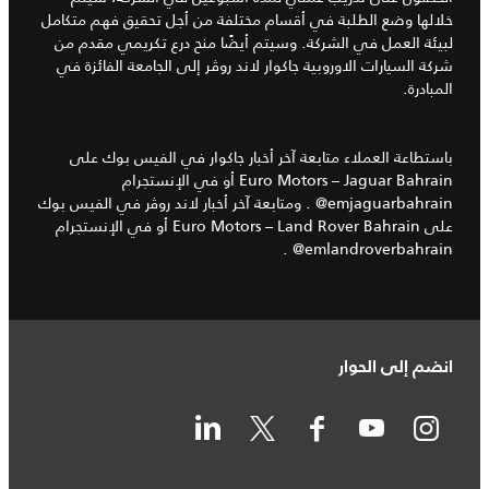
خلالها وضع الطلبة في أقسام مختلفة من أجل تحقيق فهم متكامل
لبيئة العمل في الشركة. وسيتم أيضًا منح درع تكريمي مقدم من
شركة السيارات الاوروبية جاكوار لاند روڤر إلى الجامعة الفائزة في
المبادرة.
باستطاعة العملاء متابعة آخر أخبار جاكوار في الفيس بوك على
Euro Motors – Jaguar Bahrain أو في الإنستجرام
emjaguarbahrain@ . ومتابعة آخر أخبار لاند روﭬر في الفيس بوك
على Euro Motors – Land Rover Bahrain أو في الإنستجرام
emlandroverbahrain@ .
انضم إلى الحوار