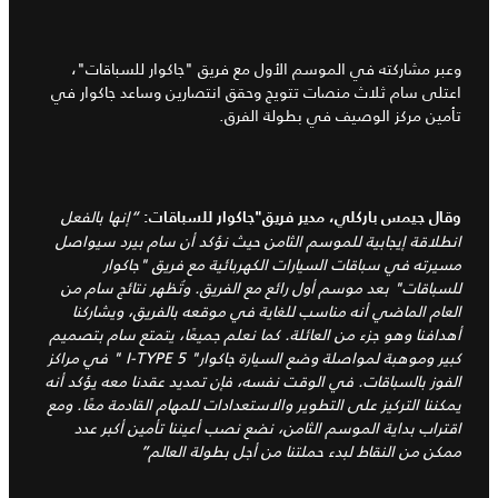
وعبر مشاركته في الموسم الأول مع فريق "جاكوار للسباقات"،
اعتلى سام ثلاث منصات تتويج وحقق انتصارين وساعد جاكوار في
تأمين مركز الوصيف في بطولة الفرق.
“إنها بالفعل
وقال جيمس باركلي، مدير فريق"جاكوار للسباقات:
انطلاقة إيجابية للموسم الثامن حيث نؤكد أن سام بيرد سيواصل
مسيرته في سباقات السيارات الكهربائية مع فريق "جاكوار
للسباقات" بعد موسم أول رائع مع الفريق. وتُظهر نتائج سام من
العام الماضي أنه مناسب للغاية في موقعه بالفريق، ويشاركنا
أهدافنا وهو جزء من العائلة. كما نعلم جميعًا، يتمتع سام بتصميم
كبير وموهبة لمواصلة وضع السيارة جاكوار" I-TYPE 5 " في مراكز
الفوز بالسباقات. في الوقت نفسه، فإن تمديد عقدنا معه يؤكد أنه
يمكننا التركيز على التطوير والاستعدادات للمهام القادمة معًا. ومع
اقتراب بداية الموسم الثامن، نضع نصب أعيننا تأمين أكبر عدد
ممكن من النقاط لبدء حملتنا من أجل بطولة العالم”