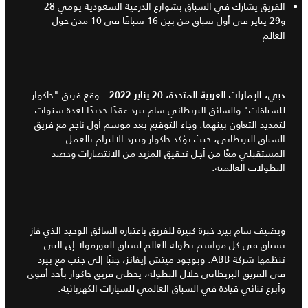
الفريق يشارك في السباق بشوارع الدرعية السعودية يومي 28
و29 يناير في أول سباق من بين 16 سباقًا في 10 مدن حول
العالم
وقع فريق "جاكوار
دبي، الإمارات العربية المتحدة، 20 يناير 2022 –
للسباقات" والسائق البريطاني سام بيرد عقدًا جديدًا لعدة سنوات
لتمديد التعاون بينهما. وجاء التوقيع بعد موسم أول ناجح مع فريق
السباق البريطاني، حيث يؤكد جاكوار وبيرد الالتزام بالعمل
المستقبلي معًا من أجل تحقيق المزيد من الانتصارات وحصد
البطولات العالمية.
ويضيف سام بيرد خبرة كبيرة للفريق باعتباره السائق الوحيد الذي فاز
بسباق في كل مواسم بطولة العالم لسباق الفورمولا إي التي
تنظمها شركة ABB. وبوجود ميتش إيفانز، جنبًا إلى جنب مع بيرد
في الفريق البريطاني خلال البطولة، يحظى فريق جاكوار بأحد أقوى
وأبرع ثنائي قيادة في السباق العالمي للسيارات الكهربائية.