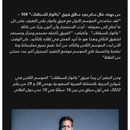
من جهته، قال سام بيرد سائق فريق "جاكوار للسباقات" #10 –
“لقد ساعدني الموسم الأول مع فريق جاكوار على التعرف على كل
ما أحتاج إلى معرفته - أردت الاستمرار وأن أكون جزءًا من عائلة
"جاكوار للسباقات". وأضاف: "الفريق بأكمله مصمم ومركّز ومستعد
لتحقيق النتائج وهذا هو ما أريد العمل في إطاره بالتأكيد. حان الوقت
الآن لبدء الموسم الثامن والتأكد من أننا نضع جميع ممارساتنا وما
تعلمنا واكتسبنا خارج الموسم موضع التنفيذ لتسجيل أكبر عدد ممكن
من النقاط”
ومن المقرر أن يبدأ فريق "جاكوار للسباقات" الموسم الثامن في
شوارع الدرعية بالمملكة العربية السعودية يومي 28 و 29 من يناير
2022، في أول سباق من بين 16 سباقًا في 10 مدن حول العالم.