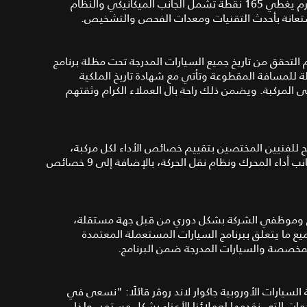
• فحص يغطي 165 نقطة: تخضع جميع المركبات لفحص صارم يغطي 165 نقطة تشمل الجانب الميكانيكي والنظام
استعانة بأحدث التقنيات ومعدات الفحص والتشخيص.
م التحقق من تاريخ جميع السيارات المدرجة تحت مظلة برنامج
تقلة للمسافة المقطوعة وتأتي مع شهادة تاريخ الملكية
 المركبة. ويضمن ذلك راحة بال العملاء الكرام وثقتهم
مح للفنيين المختصين بتقييم خصائص الأداء لكل مركبة،
كتقييم نظام التعليق، وثبات المركبة، وأنظمة المكابح، إلى جانب أداء المحرك ونظام نقل الحركة، بالإضافة إلى 9 خصائص
 وموظفي الشركة بشكل دوري من قبل جهة مستقلة،
ع ما يتعلق ببرنامج السيارات المستعملة المعتمدة
لسيارات الأوروبية جاكوار لاند روﭬر قائلًا: "نسعى في
دمات التي نقدمها لعملائنا الأعزاء بشكل مستمر، ولذا،