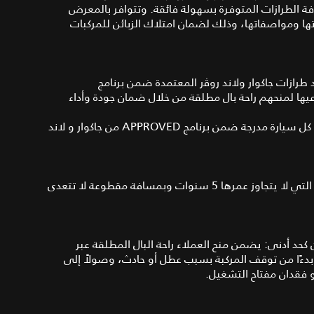
لاطلاع على كافة الطرازات المتوفرة بسهولة فائقة. وتتوافر بالمعرض
ا ومواصفاتها، وذلك لضمان امتلاك الزبائن للمركبات
د طرازات جاكوار ولاند روﭬر المعتمدة ضمن برنامج
ساعيها لمنحهم راحة بال مطلقة من خلال ضمان جودة وأداء
تباشر شركة السيارات الأوروبية إجراء فحوصات متكاملة على كل سيارة مدرجة ضمن برنامج APPROVED من جاكوار و لاند
• ضمان لمدة سنتين كحد أدنى: يسري حصريًا على المركبات التي لا يتجاوز عمرها 5 سنوات وبمسافة مقطوعة لا تتعدى
حد أدنى: يضمن منح العملاء راحة البال المطلقة عبر
دءًا من توقف المركبة بسبب عطل أو حادث، وصولاً إلى
و فقدان مفتاح التشغيل.