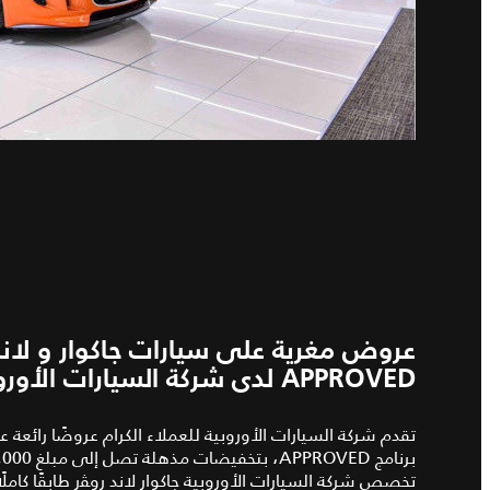
عروض مغرية على سيارات جاكوار و لاند
APPROVED لدى شركة السيارات الأوروبية
تقدم شركة السيارات الأوروبية للعملاء الكرام عروضًا رائعة
برنامج APPROVED، بتخفيضات مذهلة تصل إلى مبلغ 7,000 دينار بحريني على تشكيلة واسعة من طرازاتها الفاخرة.
تخصص شركة السيارات الأوروبية جاكوار لاند روﭭر طابقًا كام