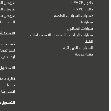
جاكوار I‑PACE
عروض الس
جاكوار F-TYPE
عروض الم
عمليات السيارات الخاصة
عروض تشك
سياراتنا
الخدمات ال
سيارات الصالون
الاستكش
سيارات الرياضية المتعددة الاستخدامات
القطر
كيف تشتري
السيارات الكهربائية
احجز تجربة
حقبة جديدة
ابق على ا
الأسطول 
نظرة عامة
نهجنا
اتصل بنا
التسوق عب