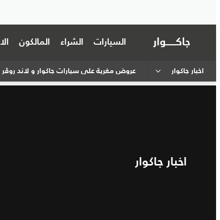
السيارات
الشراء
المالكون
ال
اخبار جاكوار
عروض مغرية على سيارات جاكوار و لاند روﭬر المعتمدة ضمن برنامج OVED
اخبار جاكوار