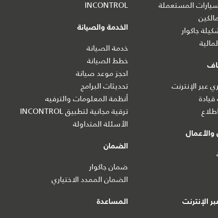
يارات المستعملة
INCONTROL
الكين
الخدمة والصيانة
يلة جاكوار
مالية
خدمة الصيانة
خطط الصيانة
اف
احجز موعد صيانة
 عبر الإنترنت
تحديثات البرامج
 قيادة
أنظمة المعلومات والترفيه
طلاع
ترقية مجانية لتطبيق INCONTROL
الأسئلة المتداولة
والأعمال
الضمان
ضمان جاكوار
الضمان الممدد الاختياري
ر الإنترنت
المساعدة