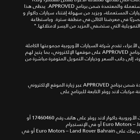
يسرنا أن نمنحهم أفضل العروض المجزية على السيارات المستعملة والمعتمدة ضمن برنامج APPROVED. يحظى هذا
سيارات المستعملة، ويزيد من سهولة إقتناء سيارات جاكوار و
امج حصريًا في معرضنا الكائن في منطقة سترة. وباستطاعة
ت التمويلية التي ستضفي المزيد من اليسر لامتلاكها."
لأعزاء، تقدم شركة السيارات الأوروبية مجموعتها الكاملة
من مركبات جاكوار و لاند روﭭر المستعملة والمعتمدة ضمن برنامج APPROVED على موقعها الإلكتروني، بما يتيح لهم
ة، إلى جانب السعر وخيارات التمويل المتوفرة مباشرة من
ارة الموقع الإلكتروني
ة مركبات لاند روﭭر التابعة للبرنامج على
للمزيد من المعلومات يرجى الاتصال بمعرض شركة السيارات الأوروبية جاكوار لاند روﭭر على هاتف رقم 17460460 أو
. ومتابعة آخر أخبار لاند روﭭر في الفيس بوك على Euro Motors – Land Rover Bahrain أو في