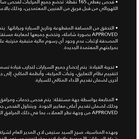
الكهربائي من قبل فريق من الفنيين المعتمدين، وذلك بال
• التحقق من المسافة المقطوعة وتاريخ السيارة وبياناتها: يت
APPROVED بصورة شاملة، وتخضع جميعها لمعاينة مس
المصدقة لإثبات عدم وجود أي رسوم مالية متبقية مترتبة على
بمركبتهم المعتمدة الجديدة.
• تجربة القيادة: يتم إخضاع جميع السيارات لتجارب قيادة تس
أخرى لضمان تقديم الأداء المثالي للسيارة.
• المتابعة بواسطة جهة مستقلة: يتم فحص خدمات ومرافق
وذلك لضمان تقديم أعلى معايير الجودة. ويتناول الفحص جمي
APPROVED من وجهة نظر العملاء، بما في ذلك المرافق المخصصة والسيارات المدرجة ضمن البرنامج.
وبهذه المناسبة، صرح السيد ستيفن لاي المدير العام لشركة ا
شركة السيارات الأوروبية جاكوار لاند روﭭر لتعزيز مستوى الخ