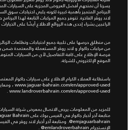
البرنامج المتميز بأهمية كبيرة لكونه يلبي احتياجات سوق ال
لاند روﭭر الفاخرة. تتوفر جميع المركبات التابعة لهذا البرن
الراغبين بشراء إحدى هذه الروائع الاطلاع أيضًا على الخيارا
من منطلق حرصها على تلبية جميع احتياجات وتطلعات الزبائن ا
فرصة الإطلاع على كافة التفاصيل لأي من السيارات المتوفر
الموقع الإلكتروني للشركة.
باستطاعة العملاء الكرام الاطلاع على سيارات جاكوار المعتمدة ضمن برنامج APPROVED عبر زي
www.jaguar-bahrain.com/en/approved-used
، ومعاين
.
www.landroverbahrain.com/en/approved-used
متابعة آخر أخبار جاكوار في الفيس بوك على Euro Motors – Jaguar Bahrain أو في الإنستجرام
emjaguarbahrain@
الإنستجرام emlandroverbahrain@ .